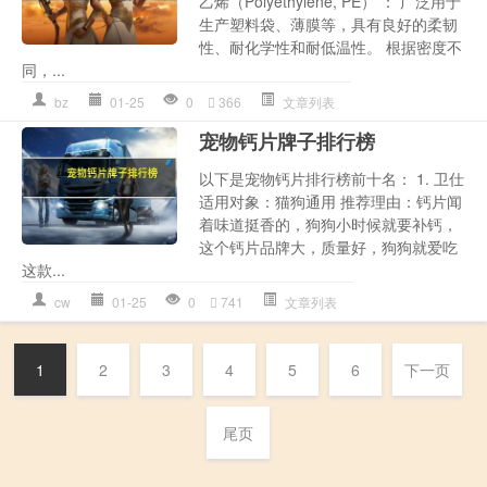
乙烯（Polyethylene, PE） ： 广泛用于
生产塑料袋、薄膜等，具有良好的柔韧
性、耐化学性和耐低温性。 根据密度不
同，...
bz
01-25
0
366
文章列表
宠物钙片牌子排行榜
以下是宠物钙片排行榜前十名： 1. 卫仕
适用对象：猫狗通用 推荐理由：钙片闻
着味道挺香的，狗狗小时候就要补钙，
这个钙片品牌大，质量好，狗狗就爱吃
这款...
cw
01-25
0
741
文章列表
1
2
3
4
5
6
下一页
尾页