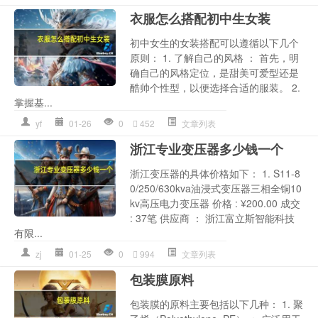
衣服怎么搭配初中生女装
初中女生的女装搭配可以遵循以下几个
原则： 1. 了解自己的风格 ： 首先，明
确自己的风格定位，是甜美可爱型还是
酷帅个性型，以便选择合适的服装。 2.
掌握基...
yf
01-26
0
452
文章列表
浙江专业变压器多少钱一个
浙江变压器的具体价格如下： 1. S11-8
0/250/630kva油浸式变压器三相全铜10
kv高压电力变压器 价格 : ¥200.00 成交
: 37笔 供应商 ： 浙江富立斯智能科技
有限...
zj
01-25
0
994
文章列表
包装膜原料
包装膜的原料主要包括以下几种： 1. 聚