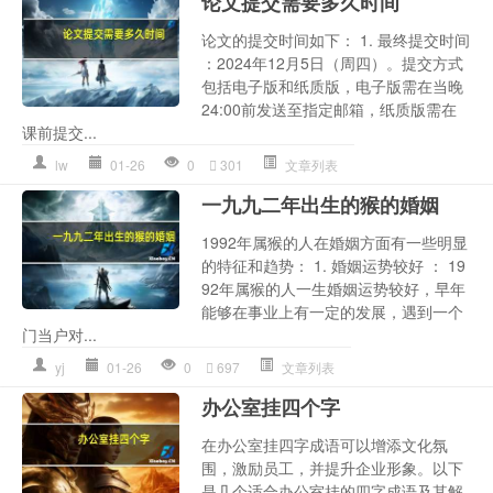
论文提交需要多久时间
论文的提交时间如下： 1. 最终提交时间
：2024年12月5日（周四）。提交方式
包括电子版和纸质版，电子版需在当晚
24:00前发送至指定邮箱，纸质版需在
课前提交...
lw
01-26
0
301
文章列表
一九九二年出生的猴的婚姻
1992年属猴的人在婚姻方面有一些明显
的特征和趋势： 1. 婚姻运势较好 ： 19
92年属猴的人一生婚姻运势较好，早年
能够在事业上有一定的发展，遇到一个
门当户对...
yj
01-26
0
697
文章列表
办公室挂四个字
在办公室挂四字成语可以增添文化氛
围，激励员工，并提升企业形象。以下
是几个适合办公室挂的四字成语及其解