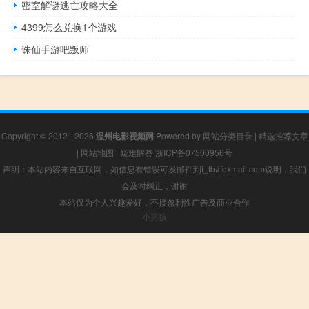
密室解谜逃亡攻略大全
4399怎么兑换1个游戏
诛仙手游吧叛师
Copyright © 2012 - 2026
温州电影视频网
Powered by
网站分类目录
|
精选推荐文章
|
网站地图
|
疑难解答
浙ICP备07500956号
声明：本站内容来自互联网，如信息有错误可发邮件到f_fb#foxmail.com说明，我们
会及时纠正，谢谢
本站仅为个人兴趣爱好，不接盈利性广告及商业合作
小男孩