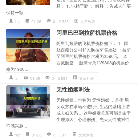
释： 1. 业精于勤 ： 解释 ：告诫人们要
保持一颗...
bg
01-26
0
538
文章列表
阿里巴巴到拉萨机票价格
阿里到拉萨的飞机票价格如下： 1. 国
航西藏分公司和民航拉萨售票处 ：拉萨
至阿里的机票价格含税为2590元。 2.
西藏航空 ：航班号为TV9808的机票价
格为1920...
al
01-26
0
631
文章列表
无性婚姻叫法
无性婚姻，也称为 无性婚姻 ，是指 男
女双方在承诺不进行性生活的基础上结
成夫妇关系 。这种婚姻关系可能是由于
生理原因、心理创伤、先天无性或对性
不感兴趣...
wx
01-26
0
11
文章列表