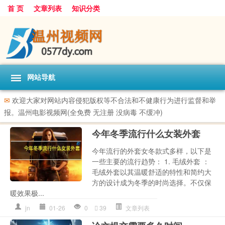
首 页
文章列表
知识分类
网站导航
✉
欢迎大家对网站内容侵犯版权等不合法和不健康行为进行监督和举
报。温州电影视频网(全免费 无注册 没病毒 不缓冲)
今年冬季流行什么女装外套
今年流行的外套女冬款式多样，以下是
一些主要的流行趋势： 1. 毛绒外套 ：
毛绒外套以其温暖舒适的特性和简约大
方的设计成为冬季的时尚选择。不仅保
暖效果极...
jn
01-26
0
39
文章列表