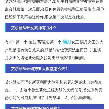
艾尔登法环找拉妮的方法: 1,出新手村后的艾雷教堂在赐福
点会触发第一次见面,会送你免费的铃铛和三狼召唤,如果你
已经买了则不会送给你,那么第二次就是在她的。
艾尔登法环女武神有几个?
满月
有7个 第一个:接肢 葛瑞克 第二个:
女王 满月女王的大
卢恩是没有装备效果的,只是能够让玩家洗点而已, 并且满
月女王的塔还要做魔女拉妮支线,玩家拿到颠倒。
艾尔登法环玛努斯大教堂怎么去?
艾尔登法环玛努斯瑟利斯大教堂从安瑟尔河的出口井往东
走。 1、去这个教堂要做拉妮支线的支线任务,首先来到安
瑟尔河的出口井,来到了月光祭坛。 2、然后顺着地。
艾尔登拉妮的衣服怎么获得?