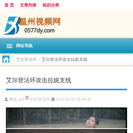
首 页
文章列表
知识分类
网站导航
>
艾尔登法环
>
艾尔登法环攻击拉妮支线
艾尔登法环攻击拉妮支线
艾尔登法环
网友:
aed
2024-02-05 08:48:46