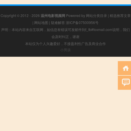
Copyright © 2012 - 2026
温州电影视频网
Powered by
网站分类目录
|
精选推荐文章
|
网站地图
|
疑难解答
浙ICP备07500956号
声明：本站内容来自互联网，如信息有错误可发邮件到f_fb#foxmail.com说明，我们
会及时纠正，谢谢
本站仅为个人兴趣爱好，不接盈利性广告及商业合作
小男孩