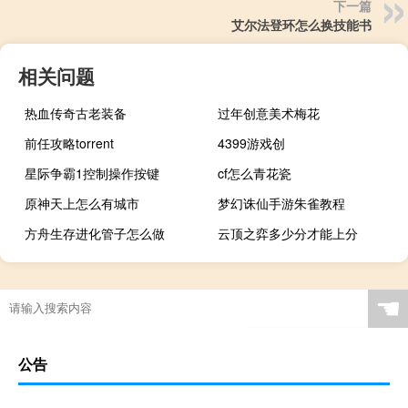
下一篇
艾尔法登环怎么换技能书
相关问题
热血传奇古老装备
过年创意美术梅花
前任攻略torrent
4399游戏创
星际争霸1控制操作按键
cf怎么青花瓷
原神天上怎么有城市
梦幻诛仙手游朱雀教程
方舟生存进化管子怎么做
云顶之弈多少分才能上分
☚
公告