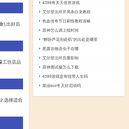
4399有关天使兽游戏
艾尔登法环开局杀白龙教程
热血传奇节日刷怪教程攻略
),出好后
原神怎么调上线时间
“醉卧芦花别处矶”的出处是哪里
星露谷物语虫子在哪
艾尔登法环负重影响
檬工坊店品
原神测试服怎么下载
4399游戏盒有纽带人生吗
柴油suv冬天好启动吗
2.选择适合