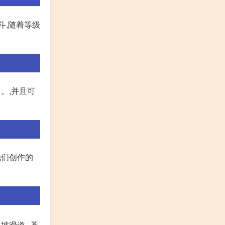
斗,随着等级
。,并且可
我们创作的
坡滑道--圣