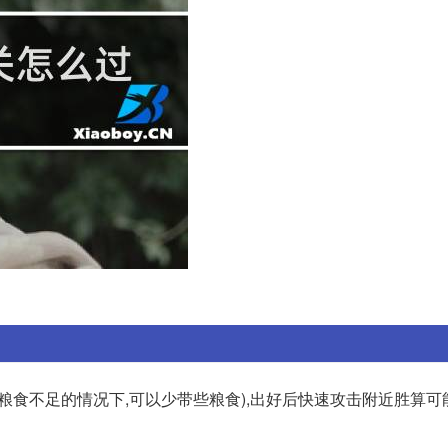
初期粮食不足的情况下,可以少带些粮食),出好后快速攻击附近胜算