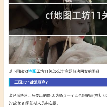
地图
以下围绕“cf
工坊11关怎么过”主题解决网友的困惑
三国志11建造顺序?
出好后快速... 马要出的快,因为骑兵一个回合跑的远(在
的城池; 如果初期人员实在很。