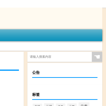
☚
公告
标签
元素