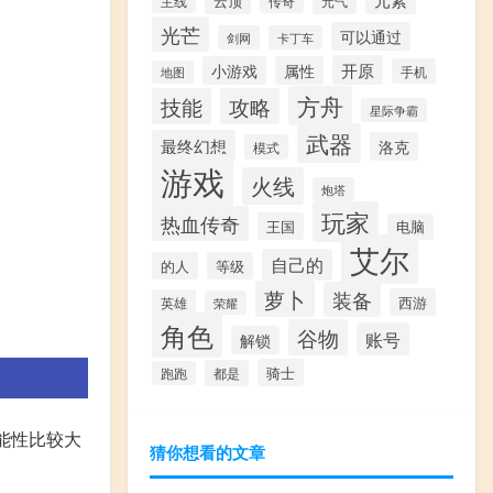
云顶
传奇
元气
主线
光芒
可以通过
剑网
卡丁车
开原
小游戏
属性
手机
地图
方舟
技能
攻略
星际争霸
武器
最终幻想
洛克
模式
游戏
火线
炮塔
玩家
热血传奇
王国
电脑
艾尔
自己的
的人
等级
萝卜
装备
西游
英雄
荣耀
角色
谷物
账号
解锁
骑士
都是
跑跑
可能性比较大
猜你想看的文章