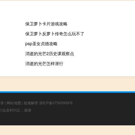
保卫萝卜卡片游戏攻略
保卫萝卜反萝卜传奇怎么玩不了
psp圣女贞德攻略
消逝的光芒2历史课观察点
消逝的光芒怎样潜行
文章
|
网站地图
|
疑难解答
浙ICP备07500956号
，我们会及时纠正，谢谢