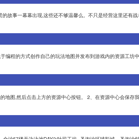
贯的故事一幕幕出现,这些还不够温馨么。不只是经营这里还有战
似于编程的方式创作自己的玩法地图并发布到游戏内的资源工坊中
的地图,然后点击上方的资源中心按钮。 2、在资源中心会保存
-金沙57楼无边泳池DAY2:吐司工坊--圣淘沙环球影城—圣淘沙斜