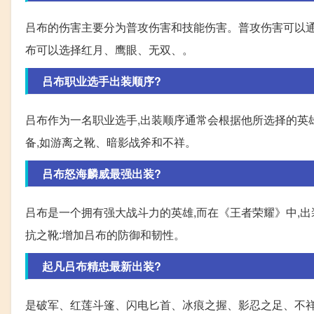
吕布的伤害主要分为普攻伤害和技能伤害。普攻伤害可以通
布可以选择红月、鹰眼、无双、。
吕布职业选手出装顺序?
吕布作为一名职业选手,出装顺序通常会根据他所选择的英
备,如游离之靴、暗影战斧和不祥。
吕布怒海麟威最强出装?
吕布是一个拥有强大战斗力的英雄,而在《王者荣耀》中,
抗之靴:增加吕布的防御和韧性。
起凡吕布精忠最新出装?
是破军、红莲斗篷、闪电匕首、冰痕之握、影忍之足、不祥