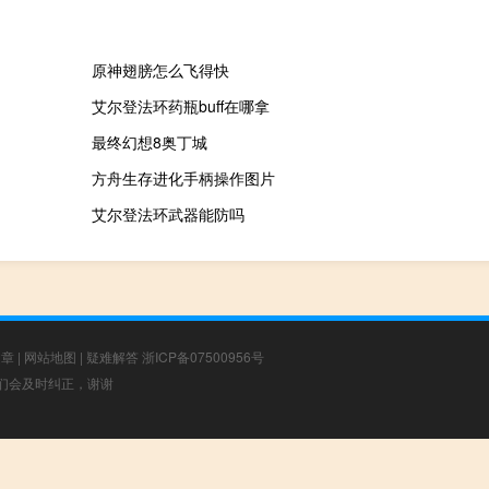
原神翅膀怎么飞得快
艾尔登法环药瓶buff在哪拿
最终幻想8奥丁城
方舟生存进化手柄操作图片
艾尔登法环武器能防吗
文章
|
网站地图
|
疑难解答
浙ICP备07500956号
，我们会及时纠正，谢谢