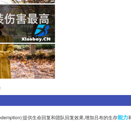
惑
能力
demption):提供生命回复和团队回复效果,增加吕布的生存