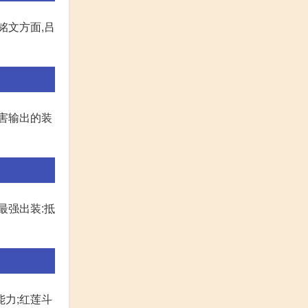
铭文方面,吕
害输出的装
最强出装:抵
力;红莲斗