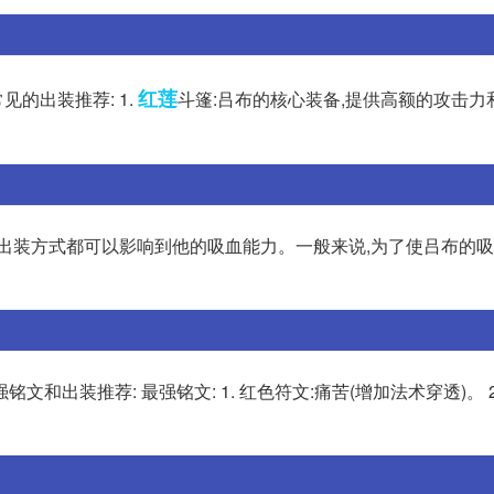
红莲
的出装推荐: 1.
斗篷:吕布的核心装备,提供高额的攻击力
和出装方式都可以影响到他的吸血能力。一般来说,为了使吕布的
出装推荐: 最强铭文: 1. 红色符文:痛苦(增加法术穿透)。 2.