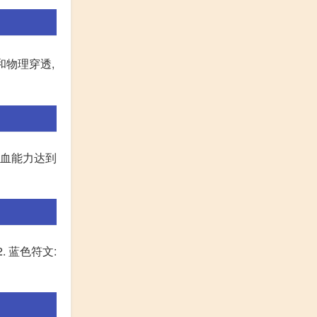
和物理穿透,
吸血能力达到
 蓝色符文: