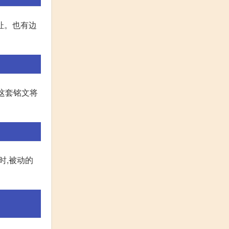
拉扯。也有边
。这套铭文将
时,被动的