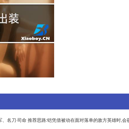
、名刀·司命 推荐思路:铠凭借被动在面对落单的敌方英雄时,会