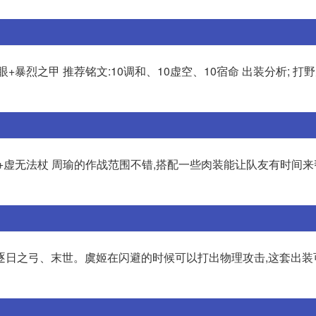
+暴烈之甲 推荐铭文:10调和、10虚空、10宿命 出装分析; 打
眼+虚无法杖 周瑜的作战范围不错,搭配一些肉装能让队友有时间
逐日之弓、末世。虞姬在闪避的时候可以打出物理攻击,这套出装