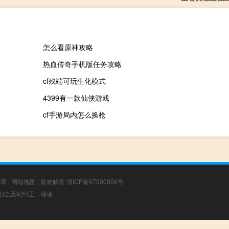
怎么看原神攻略
热血传奇手机版任务攻略
cf残端可玩生化模式
4399有一款仙侠游戏
cf手游局内怎么换枪
文章
|
网站地图
|
疑难解答
浙ICP备07500956号
，我们会及时纠正，谢谢