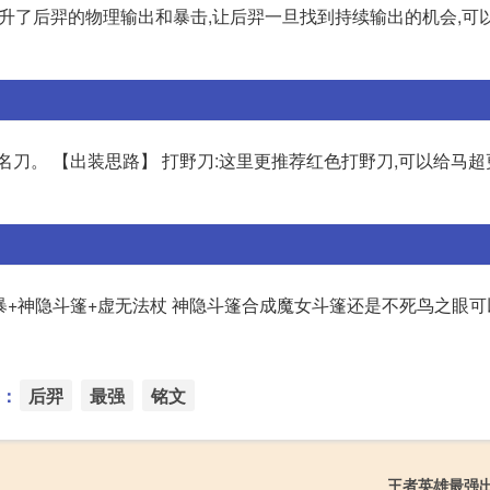
提升了后羿的物理输出和暴击,让后羿一旦找到持续输出的机会,可
刀。 【出装思路】 打野刀:这里更推荐红色打野刀,可以给马超
风暴+神隐斗篷+虚无法杖 神隐斗篷合成魔女斗篷还是不死鸟之眼
：
后羿
最强
铭文
王者英雄最强