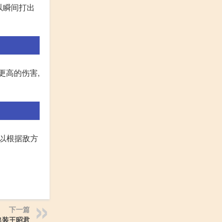
以瞬间打出
更高的伤害,
可以根据敌方
下一篇
出装王昭君