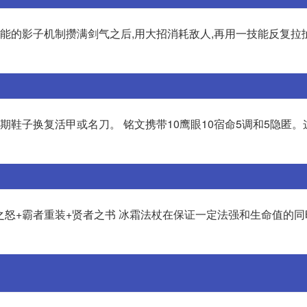
用一技能的影子机制攒满剑气之后,用大招消耗敌人,再用一技能反复
,后期鞋子换复活甲或名刀。 铭文携带10鹰眼10宿命5调和5隐匿
之怒+霸者重装+贤者之书 冰霜法杖在保证一定法强和生命值的同