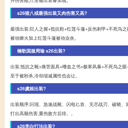
升伤害能力,全输出装备加成。
s26猪八戒最强出装又肉伤害又高?
最强出装:巨人之握+抵抗鞋+红莲斗篷+反伤刺甲+不死鸟之眼
被动燎火加上红莲斗篷被动业炎。
楠歌国服周瑜 s26出装?
出装:抵抗之靴+痛苦面具+嗜血之书+极寒风暴+不死鸟之
至于被秒杀,冷却缩减属性也会让。
s26虞姬出装?
出装顺序:闪现、急速战靴、闪电匕首、无尽战刃、破晓、
打出高额伤害,重伤敌方后排。。
s26李白打法出装?