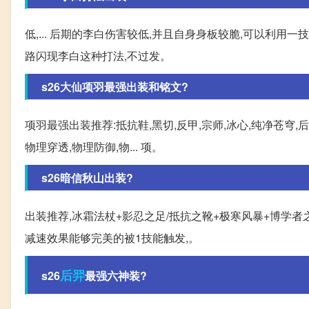
低,... 后期的李白伤害较低,并且自身身板较脆,可以利
路闪现李白这种打法,不过发。
s26大仙项羽最强出装和铭文?
项羽最强出装推荐:抵抗鞋,黑切,反甲,宗师,冰心,纯净苍穹
物理穿透,物理防御,物... 项。
s26暗信秋山出装?
出装推荐,冰霜法杖+影忍之足/抵抗之靴+极寒风暴+博学者
减速效果能够完美的被1技能触发,。
后羿
s26
最强六神装?