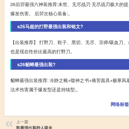
26后羿最强六神装推荐:末世、无尽战刃 无尽战刃极大的
爆发伤害。 后羿次核心装备:。
s26马超的打野最强出装和铭文?
【出装推荐】 打野刀、鞋子、黑切、无尽、宗师/吸血刀、名
也是现在性价比最高的打野刀。
s26貂蝉最强出装?
貂蝉最强出装推荐: 冷静之靴+噬神之书+痛苦面具+极寒
法术伤害属于爆发型还是持续型,。
网络标签
上一篇
凯最强出装秒人吸血