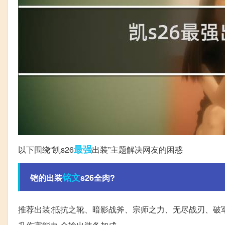
最强
以下围绕“凯s26
出装”主题解决网友的困惑
铭文
铠的出装
s26全肉?
推荐出装:抵抗之靴、暗影战斧、宗师之力、无尽战刃、破军