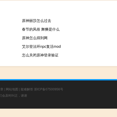
原神丽莎怎么过去
春节的风俗 舞狮是什么
原神怎么得到网
艾尔登法环npc复活mod
怎么关闭原神登录验证
文章
|
网站地图
|
疑难解答
浙ICP备07500956号
，我们会及时纠正，谢谢