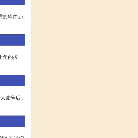
后的软件,点
右上角的按
人账号后 ,