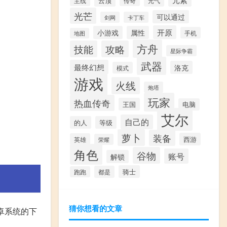
云顶
主线
传奇
元气
光芒
可以通过
剑网
卡丁车
开原
小游戏
属性
手机
地图
方舟
技能
攻略
星际争霸
武器
最终幻想
洛克
模式
游戏
火线
炮塔
玩家
热血传奇
王国
电脑
艾尔
自己的
的人
等级
萝卜
装备
西游
英雄
荣耀
角色
谷物
账号
解锁
骑士
都是
跑跑
猜你想看的文章
安卓系统的下