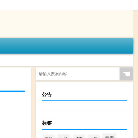
☚
公告
标签
元素