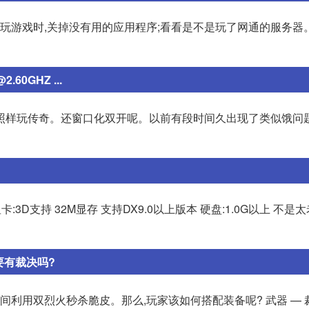
 玩游戏时,关掉没有用的应用程序;看看是不是玩了网通的服务器
0GHZ ...
。照样玩传奇。还窗口化双开呢。以前有段时间久出现了类似饿问
M 显卡:3D支持 32M显存 支持DX9.0以上版本 硬盘:1.0G以上 不
要有裁决吗?
利用双烈火秒杀脆皮。那么,玩家该如何搭配装备呢? 武器 — 裁决