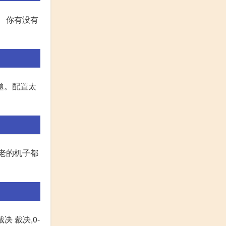
。 你有没有
题。配置太
是太老的机子都
 裁决,0-