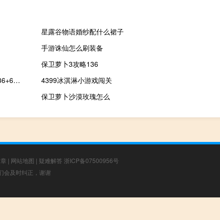
星露谷物语婚纱配什么裙子
手游诛仙怎么刷装备
保卫萝卜3攻略136
2023-11-18 16:26： 截至16时25分，G4521大广高速南龙段K3136+680公里处（龙下枢纽至龙南西收费站区间、往广州方向）发生一起货车侧翻事故，事故车占用超车道与一条行车道，另一条行车道缓慢通行，已通知相关部门赶往现场处理，请过往车辆减速慢行，注意安全。​​​
4399冰淇淋小游戏闯关
保卫萝卜沙漠玫瑰怎么
文章
|
网站地图
|
疑难解答
浙ICP备07500956号
，我们会及时纠正，谢谢