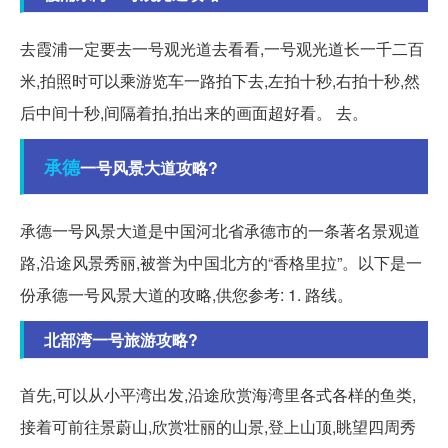
去霞浦一定要去一号观光道去看看,一号观光道长一千二百
米,拍照时可以乘游览车一路拍下去,左拍十秒,右拍十秒,然
后中间十秒,间隔着拍,拍出来的画面超好看。 去。
承德
一号风景大道攻略?
承德一号风景大道是中国河北省承德市的一条著名景观道
路,沿途风景秀丽,被誉为中国北方的“香格里拉”。以下是一
份承德一号风景大道的攻略,供您参考: 1. 路线。
北部湾一号旅游攻略?
首先,可以从小平湾出发,沿途欣赏海湾里各式各样的鱼类,
接着可前往景蔚山,欣赏壮丽的山景,登上山顶,眺望四周秀