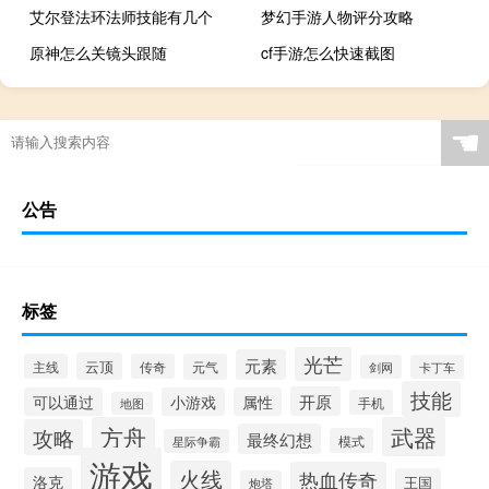
艾尔登法环法师技能有几个
梦幻手游人物评分攻略
原神怎么关镜头跟随
cf手游怎么快速截图
☚
公告
标签
光芒
元素
云顶
主线
传奇
元气
剑网
卡丁车
技能
开原
可以通过
小游戏
属性
手机
地图
方舟
武器
攻略
最终幻想
模式
星际争霸
游戏
火线
热血传奇
洛克
王国
炮塔