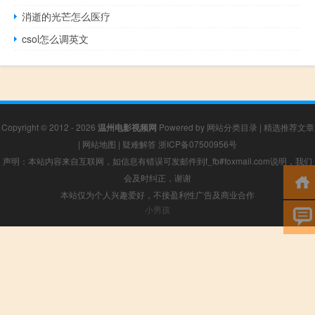
消逝的光芒怎么医疗
csol怎么调英文
Copyright © 2012 - 2026
温州电影视频网
Powered by
网站分类目录
|
精选推荐文章
|
网站地图
|
疑难解答
浙ICP备07500956号
声明：本站内容来自互联网，如信息有错误可发邮件到f_fb#foxmail.com说明，我们
会及时纠正，谢谢
本站仅为个人兴趣爱好，不接盈利性广告及商业合作
小男孩