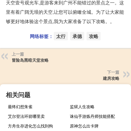
天空壹号观光车,是游客来到广州不能错过的景点之一。这
里有着广阔无垠的天空,让您可以俯瞰全城。为了让大家能
够更好地体验这个景点,我为大家准备了以下攻略。。
网络标签：
太行
承德
攻略
上一篇
冒险岛黑暗天堂攻略
下一篇
建房攻略
相关问题
最终幻想朱雀
监狱人生攻略
艾尔登法环箭哪里卖
诛仙手游炼丹师技能搭配
方舟生存进化怎么找到狗
原神怎么出卡牌