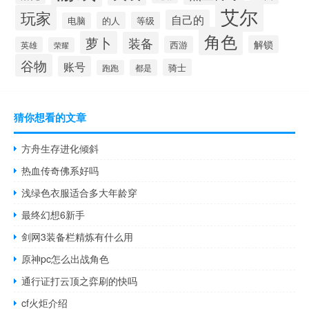
艾尔
玩家
自己的
的人
等级
电脑
角色
萝卜
装备
解锁
西游
英雄
荣耀
谷物
账号
骑士
都是
跑跑
猜你想看的文章
方舟生存进化倾斜
热血传奇佛系好吗
浅绿色衣服适合多大年龄穿
最终幻想6新手
剑网3装备栏精炼有什么用
原神pc怎么出战角色
通行证打云顶之弈刷的快吗
cf火炬介绍