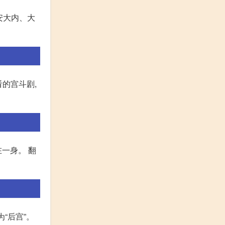
安大内、大
看的宫斗剧,
在一身。 翻
“后宫”。