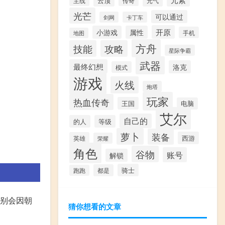
云顶
主线
传奇
元气
光芒
可以通过
剑网
卡丁车
开原
小游戏
属性
手机
地图
方舟
技能
攻略
星际争霸
武器
最终幻想
洛克
模式
游戏
火线
炮塔
玩家
热血传奇
王国
电脑
艾尔
自己的
的人
等级
萝卜
装备
西游
英雄
荣耀
角色
谷物
账号
解锁
骑士
都是
跑跑
区别会因朝
猜你想看的文章