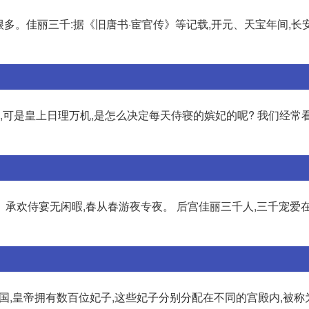
很多。佳丽三千:据《旧唐书·宦官传》等记载,开元、天宝年间,长
,可是皇上日理万机,是怎么决定每天侍寝的嫔妃的呢? 我们经常
》 承欢侍宴无闲暇,春从春游夜专夜。 后宫佳丽三千人,三千宠爱
国,皇帝拥有数百位妃子,这些妃子分别分配在不同的宫殿内,被称为