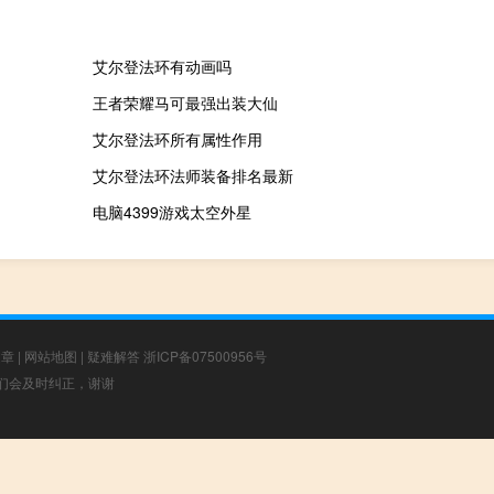
艾尔登法环有动画吗
王者荣耀马可最强出装大仙
艾尔登法环所有属性作用
艾尔登法环法师装备排名最新
电脑4399游戏太空外星
文章
|
网站地图
|
疑难解答
浙ICP备07500956号
，我们会及时纠正，谢谢