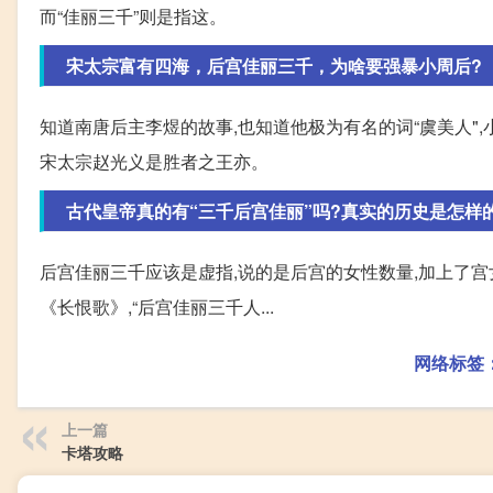
而“佳丽三千”则是指这。
宋太宗富有四海，后宫佳丽三千，为啥要强暴小周后?
知道南唐后主李煜的故事,也知道他极为有名的词“虞美人",
宋太宗赵光义是胜者之王亦。
古代皇帝真的有“三千后宫佳丽”吗?真实的历史是怎样
后宫佳丽三千应该是虚指,说的是后宫的女性数量,加上了
《长恨歌》,“后宫佳丽三千人...
网络标签
上一篇
卡塔攻略