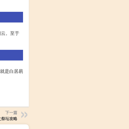
烟云。至于
源就是白居易
下一篇
之祭坛攻略