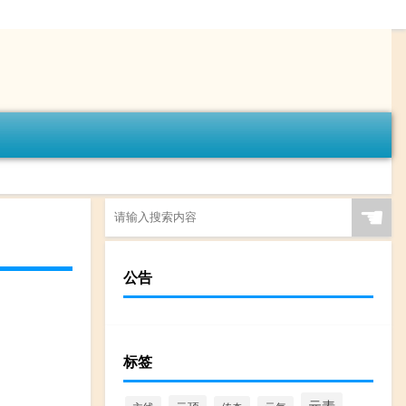
☚
公告
标签
元素