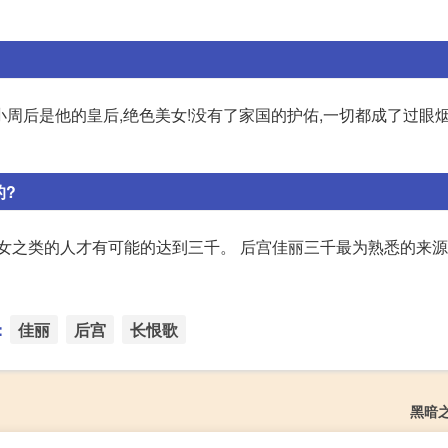
小周后是他的皇后,绝色美女!没有了家国的护佑,一切都成了过眼
的?
宫女之类的人才有可能的达到三千。 后宫佳丽三千最为熟悉的来
：
佳丽
后宫
长恨歌
黑暗