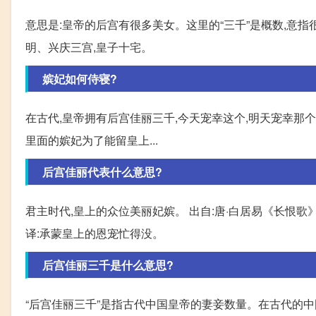
意思是:皇帝的后宫有很多美女。这里的“三千”是概数,意指
明、兴庆三宫,皇子十宅。
嫔妃如何侍寝?
在古代,皇帝拥有后宫佳丽三千,今天宠幸这个,明天宠幸那个
里面的嫔妃为了能留皇上...
后宫佳丽代表什么意思?
君主时代,皇上的众位美丽妃嫔。 出自:唐·白居易《长恨歌
译:承蒙皇上的恩宠忙得没。
后宫佳丽三千是什么意思?
“后宫佳丽三千”是指古代中国皇帝的妻妾数量。在古代的中