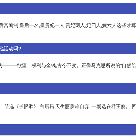
宫编制 皇后一名,皇贵妃一人,贵妃两人,妃四人,嫔六人这些才
他活动吗?
的———欲望、权利与金钱,古今不变。正像马克思所说的“自然
。 节选《长恨歌》 白居易 天生丽质难自弃, 一朝选在君王侧。 