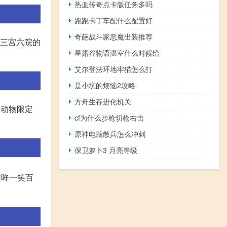
热血传奇点卡版任务多吗
跑跑卡丁车配什么配置好
奇葩战斗家恶魔出装推荐
算三宫六院的
星露谷物语温室什么时候给
艾尔登法环地牢猫怎么打
是小坑的烦恼2攻略
方舟生存进化机关
给动物限定
cf为什么步枪切枪右击
原神电脑散兵怎么冲刺
保卫萝卜3 月亮等级
回眸一笑百