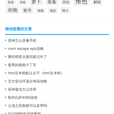
角色
萝卜
装备
解锁
西游
英雄
荣耀
谷物
账号
骑士
都是
跑跑
猜你想看的文章
原神怎么录像手机
room escape epic攻略
哪些明星夫妻回家过年了
最秀的跑跑卡丁车
html文本框默认文字（html文本框）
艾尔登法环漫步神庙攻略
原神凝光怎么培养
制作比萨4399游戏
云顶之弈救赎可以多带吗
在4399制作游戏教程