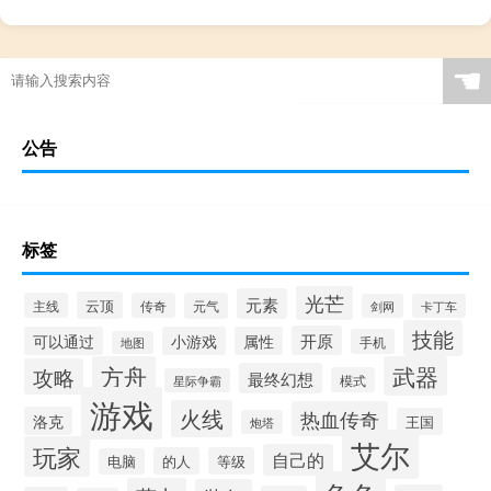
☚
公告
标签
光芒
元素
云顶
主线
传奇
元气
剑网
卡丁车
技能
开原
可以通过
小游戏
属性
手机
地图
方舟
武器
攻略
最终幻想
模式
星际争霸
游戏
火线
热血传奇
洛克
王国
炮塔
艾尔
玩家
自己的
的人
等级
电脑