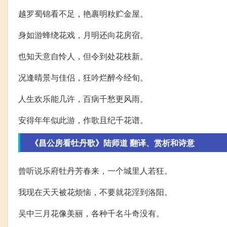
越罗蜀锦看不足，艳裹明籹贮金屋。
身如游蜂绕花戏，月明还向花房宿。
也知天意自怜人，但令到处花枝新。
况逢晴景与佳侣，狂吟烂醉今经旬。
人生欢乐能几许，百病千愁更风雨。
安得年年似此游，作歌且纪千花谱。
《昌公房看牡丹歌》陆师道 翻译、赏析和诗意
曾听说乐府牡丹芳春来，一个城里人若狂。
我现在天天被花烦恼，不要就花淫到洛阳。
吴中三月花像美丽，各种千名斗奇没有。