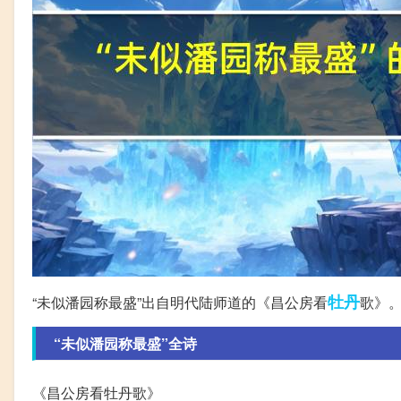
牡丹
“未似潘园称最盛”出自明代陆师道的《昌公房看
歌》
“未似潘园称最盛”全诗
《昌公房看牡丹歌》