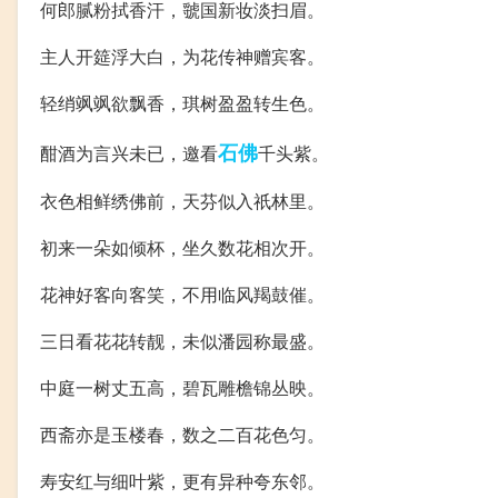
何郎腻粉拭香汗，虢国新妆淡扫眉。
主人开筵浮大白，为花传神赠宾客。
轻绡飒飒欲飘香，琪树盈盈转生色。
石佛
酣酒为言兴未已，邀看
千头紫。
衣色相鲜绣佛前，天芬似入祇林里。
初来一朵如倾杯，坐久数花相次开。
花神好客向客笑，不用临风羯鼓催。
三日看花花转靓，未似潘园称最盛。
中庭一树丈五高，碧瓦雕檐锦丛映。
西斋亦是玉楼春，数之二百花色匀。
寿安红与细叶紫，更有异种夸东邻。