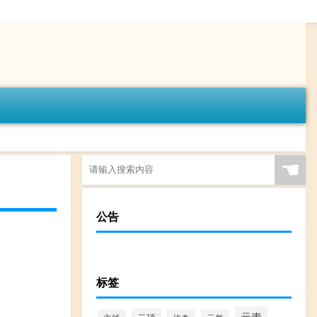
☚
公告
标签
元素