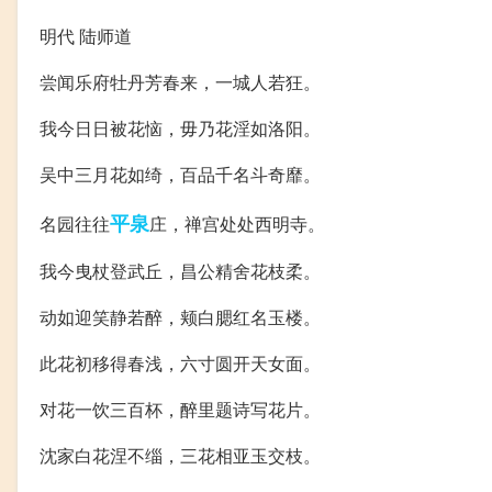
明代 陆师道
尝闻乐府牡丹芳春来，一城人若狂。
我今日日被花恼，毋乃花淫如洛阳。
吴中三月花如绮，百品千名斗奇靡。
平泉
名园往往
庄，禅宫处处西明寺。
我今曳杖登武丘，昌公精舍花枝柔。
动如迎笑静若醉，颊白腮红名玉楼。
此花初移得春浅，六寸圆开天女面。
对花一饮三百杯，醉里题诗写花片。
沈家白花涅不缁，三花相亚玉交枝。