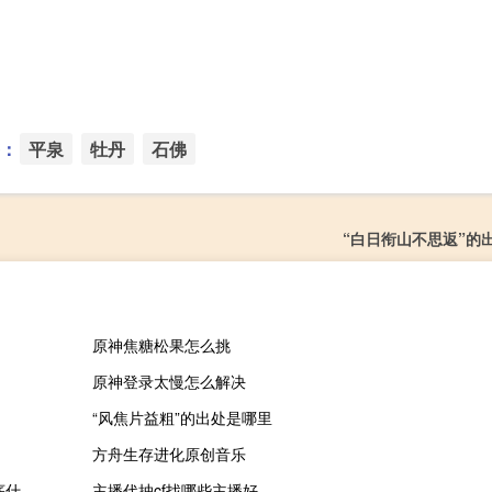
：
平泉
牡丹
石佛
“白日衔山不思返”的
原神焦糖松果怎么挑
原神登录太慢怎么解决
“风焦片益粗”的出处是哪里
方舟生存进化原创音乐
千余辆车型“竞技”，重点在这里！一图带你共赴2023广州车展 到底什么情况嘞
主播代抽cf找哪些主播好