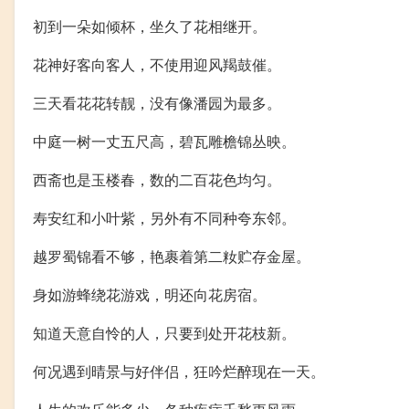
初到一朵如倾杯，坐久了花相继开。
花神好客向客人，不使用迎风羯鼓催。
三天看花花转靓，没有像潘园为最多。
中庭一树一丈五尺高，碧瓦雕檐锦丛映。
西斋也是玉楼春，数的二百花色均匀。
寿安红和小叶紫，另外有不同种夸东邻。
越罗蜀锦看不够，艳裹着第二籹贮存金屋。
身如游蜂绕花游戏，明还向花房宿。
知道天意自怜的人，只要到处开花枝新。
何况遇到晴景与好伴侣，狂吟烂醉现在一天。