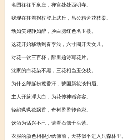
名园往往平泉庄，禅宫处处西明寺。
我现在拄着拐杖登上武丘，昌公精舍花枝柔。
动如笑迎静如醉，脸白腮红色名玉楼。
这花开始移动到春季浅，六寸圆开天女儿。
对花一饮三百杯，醉里题诗写花片。
沈家的白花染不黑，三花相当玉交枝。
为什么郎腻粉擦香汗，虢国新妆淡扫眉。
主人开筵浮大白，为花传神赠宾客。
轻绡飒飒欲飘香，奇树盈盈转色彩。
饮酒为话兴不已，请看石佛千头紫。
衣服的颜色相很少绣佛前，天芬似乎进入只森林里。