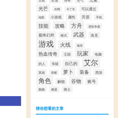
云顶
主线
传奇
元气
光芒
可以通过
剑网
卡丁车
开原
小游戏
属性
手机
地图
方舟
技能
攻略
星际争霸
武器
最终幻想
洛克
模式
游戏
火线
炮塔
玩家
热血传奇
王国
电脑
艾尔
自己的
的人
等级
萝卜
装备
西游
英雄
荣耀
角色
谷物
账号
解锁
骑士
都是
跑跑
猜你想看的文章