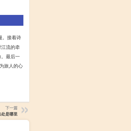
漫。接着诗
对江流的牵
力。最后一
为旅人的心
下一篇
出处是哪里