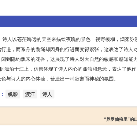
，诗人以苍茫晦远的天空来描绘夜晚的景色，视野模糊，烟雾弥
始行进，而系舟的缆绳却因舟的行进而变得紧张，这表达了诗人
，闻到隐约飘来的花香，这展现了诗人对大自然的敏感和感知能
孤帆漂泊于江上，仿佛体现了诗人内心的孤独和悬念，表达了他作
景色与诗人的内心体验，营造出一种寂寥而神秘的氛围。
：
帆影
渡江
诗人
“鼎罗仙掖里”的