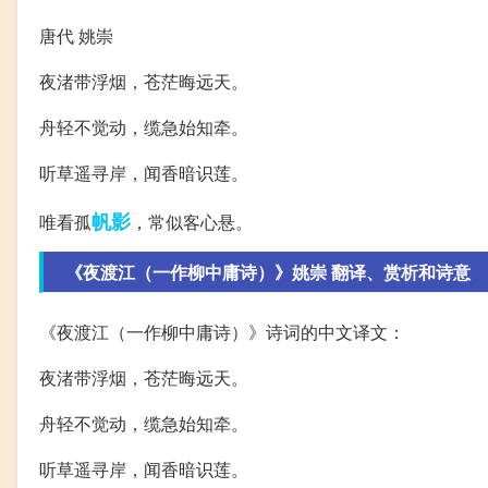
唐代 姚崇
夜渚带浮烟，苍茫晦远天。
舟轻不觉动，缆急始知牵。
听草遥寻岸，闻香暗识莲。
帆影
唯看孤
，常似客心悬。
《夜渡江（一作柳中庸诗）》姚崇 翻译、赏析和诗意
《夜渡江（一作柳中庸诗）》诗词的中文译文：
夜渚带浮烟，苍茫晦远天。
舟轻不觉动，缆急始知牵。
听草遥寻岸，闻香暗识莲。