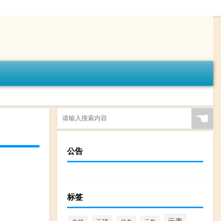
☚
公告
标签
元素