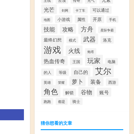
云顶
主线
传奇
元气
光芒
可以通过
剑网
卡丁车
开原
小游戏
属性
手机
地图
方舟
技能
攻略
星际争霸
武器
最终幻想
洛克
模式
游戏
火线
炮塔
玩家
热血传奇
王国
电脑
艾尔
自己的
的人
等级
萝卜
装备
西游
英雄
荣耀
角色
谷物
账号
解锁
骑士
都是
跑跑
猜你想看的文章