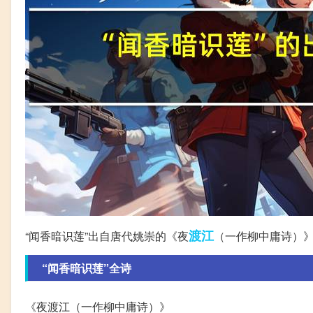
渡江
“闻香暗识莲”出自唐代姚崇的《夜
（一作柳中庸诗）
“闻香暗识莲”全诗
《夜渡江（一作柳中庸诗）》