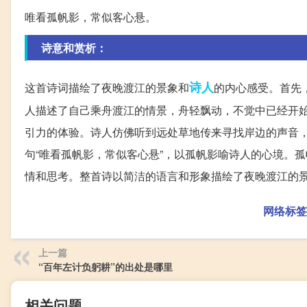
唯看孤帆影，常似客心悬。
诗意和赏析：
诗人
这首诗词描绘了夜晚渡江的景象和
的内心感受。首先
人描述了自己乘舟渡江的情景，舟轻飘动，不觉中已经开
引力的体验。诗人仿佛听到远处草地传来寻找岸边的声音
句“唯看孤帆影，常似客心悬”，以孤帆影喻诗人的心境。
情和思考。整首诗以简洁的语言和形象描绘了夜晚渡江的
网络标签
上一篇
“百年左计负躬耕”的出处是哪里
相关问题