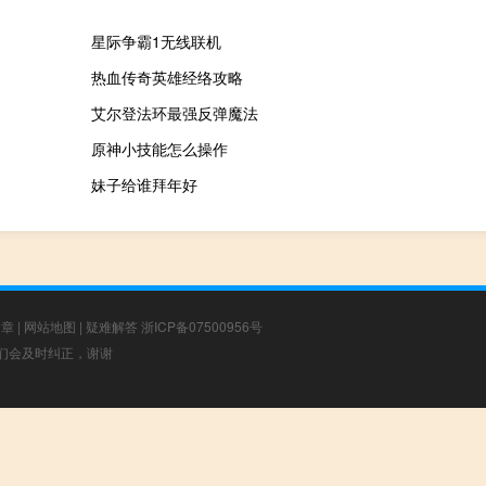
星际争霸1无线联机
热血传奇英雄经络攻略
艾尔登法环最强反弹魔法
原神小技能怎么操作
妹子给谁拜年好
文章
|
网站地图
|
疑难解答
浙ICP备07500956号
，我们会及时纠正，谢谢