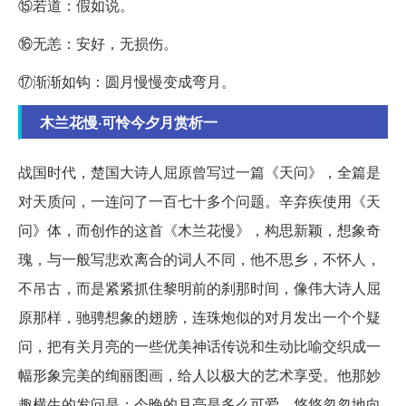
⑮若道：假如说。
⑯无恙：安好，无损伤。
⑰渐渐如钩：圆月慢慢变成弯月。
木兰花慢·可怜今夕月赏析一
战国时代，楚国大诗人屈原曾写过一篇《天问》，全篇是
对天质问，一连问了一百七十多个问题。辛弃疾使用《天
问》体，而创作的这首《木兰花慢》，构思新颖，想象奇
瑰，与一般写悲欢离合的词人不同，他不思乡，不怀人，
不吊古，而是紧紧抓住黎明前的刹那时间，像伟大诗人屈
原那样，驰骋想象的翅膀，连珠炮似的对月发出一个个疑
问，把有关月亮的一些优美神话传说和生动比喻交织成一
幅形象完美的绚丽图画，给人以极大的艺术享受。他那妙
趣横生的发问是：今晚的月亮是多么可爱，悠悠忽忽地向