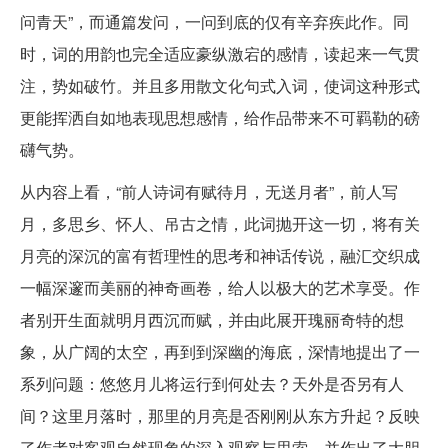
问青天”，而通篇发问，一问到底的仅有辛弃疾此作。同
时，词的用韵也完全适应豪纵激宕的感情，读起来一气贯
注，势如破竹。并且多用散文化句式入词，使词这种形式
更能挥洒自如地表现思想感情，给作品带来不可羁勒的磅
礴气势。
从内容上看，“前人诗词有赋待月，无送月者”，前人写
月，多思乡、怀人、吊古之情，此词抛开这一切，将有关
月亮的深沉的富有哲理性的思考和神话传说，融汇交织成
一幅深邃而美丽的神奇画卷，给人以极大的艺术享受。作
者别开生面就明月西沉而赋，并由此展开瑰丽奇特的想
象，从广阔的太空，再到到深幽的海底，深情地提出了一
系列问题：悠悠月儿将运行到何处去？天外是否另有人
间？这里月落时，那里的月亮是否刚刚从东方升起？反映
了作者对客观自然现象的深入观察与思索，并作出了大胆