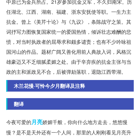
中原已为金兵所占。21岁参加抗金义军，不久归南宋。历
任湖北、江西、湖南、福建、浙东安抚使等职。一生力主
抗金。曾上《美芹十论》与《九议》，条陈战守之策。其
词抒写力图恢复国家统一的爱国热情，倾诉壮志难酬的悲
愤，对当时执政者的屈辱求和颇多谴责；也有不少吟咏祖
国河山的作品。题材广阔又善化用前人典故入词，风格沉
雄豪迈又不乏细腻柔媚之处。由于辛弃疾的抗金主张与当
政的主和派政见不合，后被弹劾落职，退隐江西带湖。
木兰花慢·可怜今夕月翻译及注释
翻译
月亮
今夜可爱的
娇媚千般，你向什么地方走去，悠悠慢
慢？是不是天外还有一个人间，那里的人刚刚看见月亮升