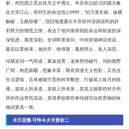
射，然忧国之思从忧月之中透出。辛弃疾以皎洁的圆月象
征大宋江山，而对它的命运忧心忡忡，“怕万里长鲸，纵横
触破，玉殿琼楼 ”，强烈地透露出辛弃疾对误国误民的奸
邪势力的憎恶之情，表达了他对南宋朝廷命运和前途的深
深忧虑，寓意深刻。全词即景发问，中间穿插神话传说．
最后以景收束，放的开，收得拢，戛然而止、发人深思。
综观全词一气呵成，紧凑连贯，读来势同破竹。词的视野
广阔，构思新颖，想象丰富，既有浪漫主义色彩，又包含
生活逻辑，且有难能可贵的科学断想，打破前人咏月的陈
规，道前人所未道，发前人所未发，其意义较那些对月伤
怀的作品寄托深远，其境界较那些单纯描写自然景物的咏
物词更高一筹。
木兰花慢·可怜今夕月赏析二