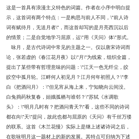
这是一首具有浪漫主义特色的词篇。作者在小序中明白提
示，这首词有两个特点：一是构思与前人不同，\"前人诗
词有赋待月，无送月者\"，而这首却写的是月亮西沉以后
的情景；二是自觉地学习屈原，运\"用《天问》体\"形式。
咏月，是古代诗词中常见的主题之一。仅以唐宋诗词而
论，张若虚的《春江花月夜》以\"月\"为线索，组织全篇，
提出了某些带有哲理意味的问题：\"江天一色无纤尘，皎
皎空中孤月轮。江畔何人初见月？江月何年初照人？\"李
白《把酒问月》：\"但见宵从海上来，宁知晓向云间没。
白兔捣药秋复春，姮娥孤栖与谁邻？\"苏轼《水调歌
头》：\"明月几时有？把酒问青天?\"看，这些不同的诗词
都在向\"天\"提问，故此也都与屈原的《天问》有千丝万缕
的联系。这首《木兰花慢》实际上是继上述诸诗词之后，
在歌咏明月这一题材上的新的发展。其特点可归纳为下述