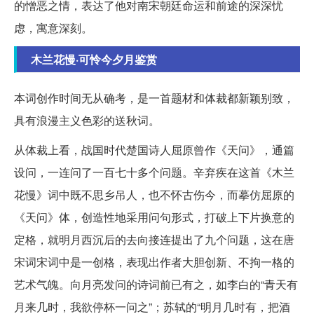
的憎恶之情，表达了他对南宋朝廷命运和前途的深深忧
虑，寓意深刻。
木兰花慢·可怜今夕月鉴赏
本词创作时间无从确考，是一首题材和体裁都新颖别致，
具有浪漫主义色彩的送秋词。
从体裁上看，战国时代楚国诗人屈原曾作《天问》，通篇
设问，一连问了一百七十多个问题。辛弃疾在这首《木兰
花慢》词中既不思乡吊人，也不怀古伤今，而摹仿屈原的
《天问》体，创造性地采用问句形式，打破上下片换意的
定格，就明月西沉后的去向接连提出了九个问题，这在唐
宋词宋词中是一创格，表现出作者大胆创新、不拘一格的
艺术气魄。向月亮发问的诗词前已有之，如李白的“青天有
月来几时，我欲停杯一问之”；苏轼的“明月几时有，把酒