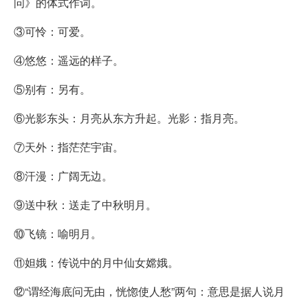
问》的体式作词。
③可怜：可爱。
④悠悠：遥远的样子。
⑤别有：另有。
⑥光影东头：月亮从东方升起。光影：指月亮。
⑦天外：指茫茫宇宙。
⑧汗漫：广阔无边。
⑨送中秋：送走了中秋明月。
⑩飞镜：喻明月。
⑪妲娥：传说中的月中仙女嫦娥。
⑫“谓经海底问无由，恍惚使人愁”两句：意思是据人说月