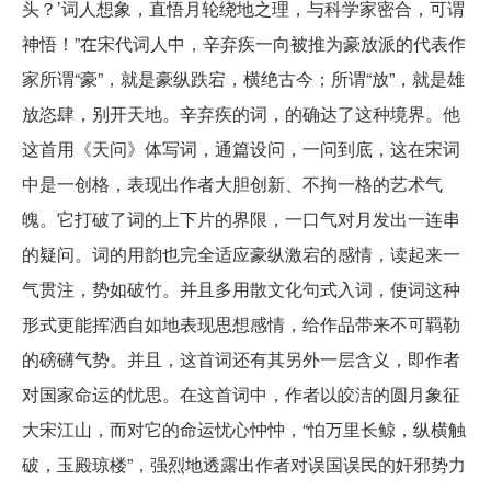
头？’词人想象，直悟月轮绕地之理，与科学家密合，可谓
神悟！”在宋代词人中，辛弃疾一向被推为豪放派的代表作
家所谓“豪”，就是豪纵跌宕，横绝古今；所谓“放”，就是雄
放恣肆，别开天地。辛弃疾的词，的确达了这种境界。他
这首用《天问》体写词，通篇设问，一问到底，这在宋词
中是一创格，表现出作者大胆创新、不拘一格的艺术气
魄。它打破了词的上下片的界限，一口气对月发出一连串
的疑问。词的用韵也完全适应豪纵激宕的感情，读起来一
气贯注，势如破竹。并且多用散文化句式入词，使词这种
形式更能挥洒自如地表现思想感情，给作品带来不可羁勒
的磅礴气势。并且，这首词还有其另外一层含义，即作者
对国家命运的忧思。在这首词中，作者以皎洁的圆月象征
大宋江山，而对它的命运忧心忡忡，“怕万里长鲸，纵横触
破，玉殿琼楼”，强烈地透露出作者对误国误民的奸邪势力