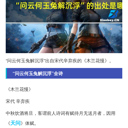
“问云何玉兔解沉浮”出自宋代辛弃疾的《木兰花慢》。
“问云何玉兔解沉浮”全诗
《木兰花慢》
宋代 辛弃疾
中秋饮酒将旦，客谓前人诗词有赋待月无送月者，因用
天问
《
》体赋。