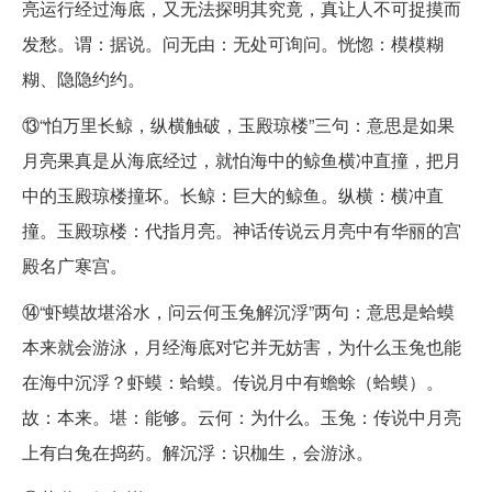
亮运行经过海底，又无法探明其究竟，真让人不可捉摸而
发愁。谓：据说。问无由：无处可询问。恍惚：模模糊
糊、隐隐约约。
⑬“怕万里长鲸，纵横触破，玉殿琼楼”三句：意思是如果
月亮果真是从海底经过，就怕海中的鲸鱼横冲直撞，把月
中的玉殿琼楼撞坏。长鲸：巨大的鲸鱼。纵横：横冲直
撞。玉殿琼楼：代指月亮。神话传说云月亮中有华丽的宫
殿名广寒宫。
⑭“虾蟆故堪浴水，问云何玉兔解沉浮”两句：意思是蛤蟆
本来就会游泳，月经海底对它并无妨害，为什么玉兔也能
在海中沉浮？虾蟆：蛤蟆。传说月中有蟾蜍（蛤蟆）。
故：本来。堪：能够。云何：为什么。玉兔：传说中月亮
上有白兔在捣药。解沉浮：识枷生，会游泳。