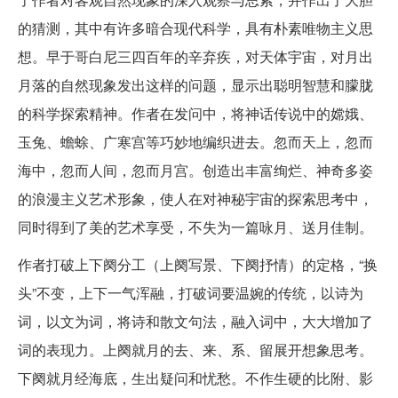
的猜测，其中有许多暗合现代科学，具有朴素唯物主义思
想。早于哥白尼三四百年的辛弃疾，对天体宇宙，对月出
月落的自然现象发出这样的问题，显示出聪明智慧和朦胧
的科学探索精神。作者在发问中，将神话传说中的嫦娥、
玉兔、蟾蜍、广寒宫等巧妙地编织进去。忽而天上，忽而
海中，忽而人间，忽而月宫。创造出丰富绚烂、神奇多姿
的浪漫主义艺术形象，使人在对神秘宇宙的探索思考中，
同时得到了美的艺术享受，不失为一篇咏月、送月佳制。
作者打破上下阕分工（上阕写景、下阕抒情）的定格，“换
头”不变，上下一气浑融，打破词要温婉的传统，以诗为
词，以文为词，将诗和散文句法，融入词中，大大增加了
词的表现力。上阕就月的去、来、系、留展开想象思考。
下阕就月经海底，生出疑问和忧愁。不作生硬的比附、影