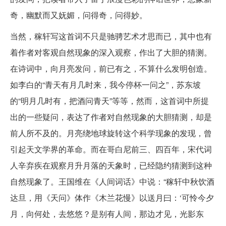
奇，幽默而又妩媚，问得奇，问得妙。
当然，稼轩写这首词不只是驰骋艺术才思而已，其中也有
着作者对客观自然现象的深入观察，作出了大胆的猜测。
在诗词中，向月亮发问，前已有之，不算什么发明创造。
如李白的“青天有月几时来，我今停杯一问之”，苏东坡
的“明月几时有，把酒问青天”等等，然而，这首词中所提
出的一些疑问，表达了作者对自然现象的大胆猜测，却是
前人所不及的。月亮绕地球旋转这个科学现象的发现，曾
引起天文学界的革命。而在哥白尼前三、四百年，宋代词
人辛弃疾在观察月升月落的天象时，已经隐约猜测到这种
自然现象了。王国维在《人间词话》中说：“稼轩中秋饮酒
达旦，用《天问》体作《木兰花慢》以送月曰：‘可怜今夕
月，向何处，去悠悠？是别有人间，那边才见，光影东