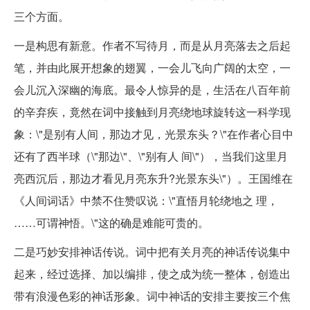
三个方面。
一是构思有新意。作者不写待月，而是从月亮落去之后起
笔，并由此展开想象的翅翼，一会儿飞向广阔的太空，一
会儿沉入深幽的海底。最令人惊异的是，生活在八百年前
的辛弃疾，竟然在词中接触到月亮绕地球旋转这一科学现
象：\"是别有人间，那边才见，光景东头？\"在作者心目中
还有了西半球（\"那边\"、\"别有人 间\"），当我们这里月
亮西沉后，那边才看见月亮东升?光景东头\"）。王国维在
《人间词话》中禁不住赞叹说：\"直悟月轮绕地之 理，
……可谓神悟。\"这的确是难能可贵的。
二是巧妙安排神话传说。词中把有关月亮的神话传说集中
起来，经过选择、加以编排，使之成为统一整体，创造出
带有浪漫色彩的神话形象。词中神话的安排主要按三个焦