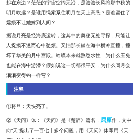
起在东边？茫茫的宇宙空阔无沿，是浩浩长风将那中秋的
明月吹远？是谁用绳索系住明月在天上高悬？是谁留住了
嫦娥不让她嫁到人间？
据说月亮是经海底运转，这其中的奥秘无处寻探，只能让
人捉摸不透而心中愁烦。又怕那长鲸在海中横冲直撞，撞
坏了华美的月中宫殿。蛤蟆本来就熟悉水性，为什么玉兔
也能在海中游潜？假如说这一切都很平安，为什么圆月会
渐渐变得钩一样弯？
注释
①将旦：天快亮了。
屈原
②《天问》体：《天问》是《楚辞》篇名，
作，文中
向“天”提出了一百七十多个问题，用《天问》体即用《天