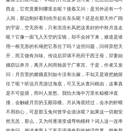
西走，它究竟要到哪里去呢？接着又问：是另外还有一个
人间，那边刚好看到你升起在东头呢？还是在那天外广阔
的宇宙，空无所有，只有浩浩长风把这美好的中秋月送走
呢？它像一面飞入天空的宝镜，却不会掉下来，难道是谁
用一根无形的长绳把它系住了吗？这些问题，问得异想天
开，而又饶有兴味。传说后羿请不死药于西王母，羿妻姮
娥窃以奔月，离开人间而独居于广寒宫。于是，作者又发
问：月宫里的嫦娥直到如今没有出嫁，不知又是谁把她留
住了呢？听说月亮游过海底，可又无从查问根由，这事真
是不可捉摸，而叫人发愁。我怕大海中万里长鲸横冲直
撞，会触破月宫的玉殿琼楼。月从海底经过，会水的虾蟆
不用担心，可是那玉兔何曾学会游泳呢？如果这一切都安
然无恙，那么，又为何逐渐变成弯钩模样？词人这一连串
的发问，把读者带入了富于浪漫色彩的神话世界，想象新