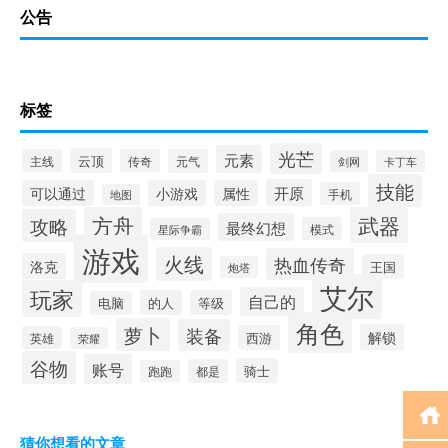
公告
标签
光芒
元素
云顶
主线
传奇
元气
剑网
卡丁车
技能
开原
可以通过
小游戏
属性
手机
地图
方舟
武器
攻略
最终幻想
模式
星际争霸
游戏
火线
热血传奇
洛克
王国
炮塔
艾尔
玩家
自己的
的人
等级
电脑
角色
萝卜
装备
解锁
西游
英雄
荣耀
谷物
账号
骑士
都是
跑跑
猜你想看的文章