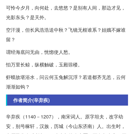
可怜今夕月，向何处，去悠悠？是别有人间，那边才见，
光影东头？是天外。
空汗漫，但长风浩浩送中秋？飞镜无根谁系？姮娥不嫁谁
留？
谓经海底问无由，恍惚使人愁。
怕万里长鲸，纵横触破，玉殿琼楼。
虾蟆故堪浴水，问云何玉兔解沉浮？若道都齐无恙，云何
渐渐如钩？
作者简介(辛弃疾)
辛弃疾（1140－1207），南宋词人。原字坦夫，改字幼
安，别号稼轩，汉族，历城（今山东济南）人。出生时，