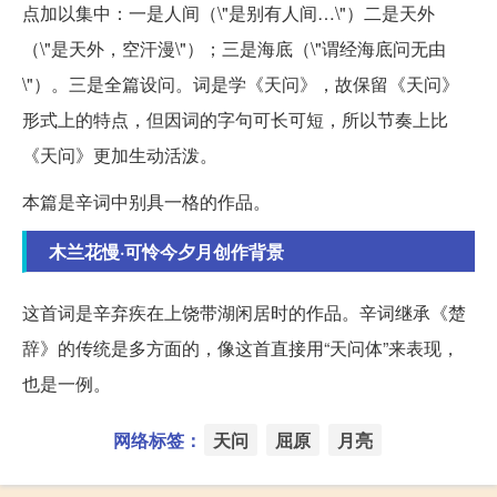
点加以集中：一是人间（\"是别有人间…\"）二是天外
（\"是天外，空汗漫\"）；三是海底（\"谓经海底问无由
\"）。三是全篇设问。词是学《天问》，故保留《天问》
形式上的特点，但因词的字句可长可短，所以节奏上比
《天问》更加生动活泼。
本篇是辛词中别具一格的作品。
木兰花慢·可怜今夕月创作背景
这首词是辛弃疾在上饶带湖闲居时的作品。辛词继承《楚
辞》的传统是多方面的，像这首直接用“天问体”来表现，
也是一例。
网络标签：
天问
屈原
月亮