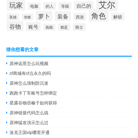
艾尔
玩家
自己的
的人
等级
电脑
角色
萝卜
装备
解锁
西游
英雄
荣耀
谷物
账号
骑士
都是
跑跑
猜你想看的文章
原神远景怎么玩视频
cf商城有cf点永久的吗
原神怎么强制防沉迷
跑跑卡丁车账号怎样绑定
星露谷物语榛子如何获得
原神链接代码怎么搞
原神猛攻演示怎么过
洛克王国vip哪里开通