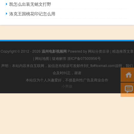
凯怎么出装无铭文打野
洛克王国桃花印记怎么用
Copyright © 2012 - 2026
温州电影视频网
Powered by
网站分类目录
|
精选推荐文章
|
网站地图
|
疑难解答
浙ICP备07500956号
声明：本站内容来自互联网，如信息有错误可发邮件到f_fb#foxmail.com说明，我们
会及时纠正，谢谢
本站仅为个人兴趣爱好，不接盈利性广告及商业合作
小男孩