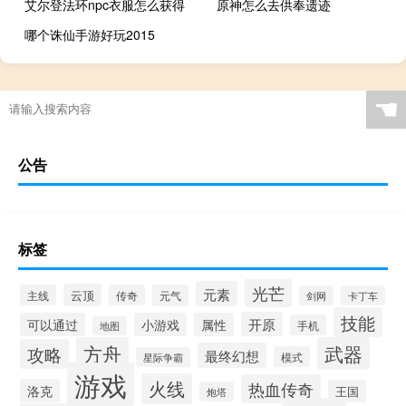
艾尔登法环npc衣服怎么获得
原神怎么去供奉遗迹
哪个诛仙手游好玩2015
☚
公告
标签
光芒
元素
云顶
主线
传奇
元气
剑网
卡丁车
技能
开原
可以通过
小游戏
属性
手机
地图
方舟
武器
攻略
最终幻想
模式
星际争霸
游戏
火线
热血传奇
洛克
王国
炮塔