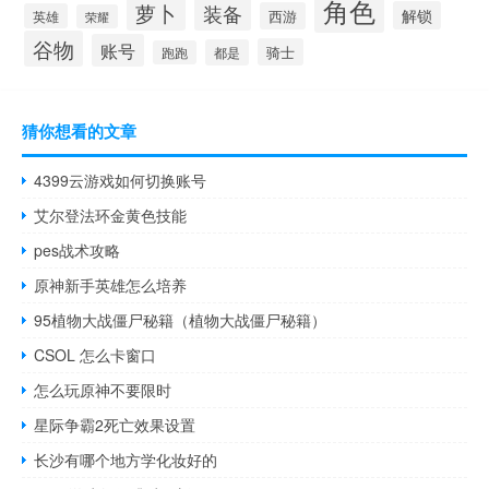
角色
萝卜
装备
解锁
西游
英雄
荣耀
谷物
账号
骑士
都是
跑跑
猜你想看的文章
4399云游戏如何切换账号
艾尔登法环金黄色技能
pes战术攻略
原神新手英雄怎么培养
95植物大战僵尸秘籍（植物大战僵尸秘籍）
CSOL 怎么卡窗口
怎么玩原神不要限时
星际争霸2死亡效果设置
长沙有哪个地方学化妆好的