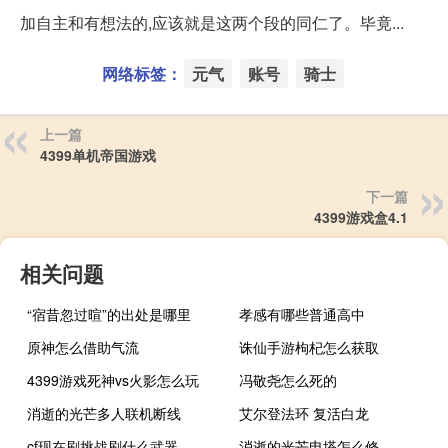
加自主和有想法的,应该就是这两个段的同仁了。毕竟...
网络标签：
元气
账号
骑士
上一篇
4399单机帝国游戏
下一篇
4399游戏盒4.1
相关问题
“宿昔忽过暄”的出处是哪里
孝感有哪些普通高中
原神怎么借助气流
诛仙手游枸杞怎么获取
4399游戏死神vs火影怎么玩
冯敬尧怎么死的
消逝的光芒多人联机断线
艾尔登法环 复活白龙
cf现在刷挑战刷什么武器
消逝的光芒电塔怎么修