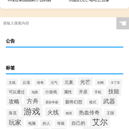
☚
公告
标签
光芒
元素
云顶
主线
传奇
元气
剑网
卡丁车
技能
开原
可以通过
小游戏
属性
手机
地图
方舟
武器
攻略
最终幻想
模式
星际争霸
游戏
火线
热血传奇
洛克
王国
炮塔
艾尔
玩家
自己的
的人
等级
电脑