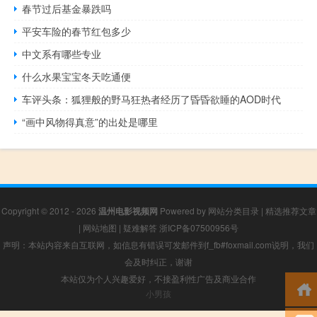
春节过后基金暴跌吗
平安车险的春节红包多少
中文系有哪些专业
什么水果宝宝冬天吃通便
车评头条：狐狸般的野马狂热者经历了昏昏欲睡的AOD时代
“画中风物得真意”的出处是哪里
Copyright © 2012 - 2026
温州电影视频网
Powered by
网站分类目录
|
精选推荐文章
|
网站地图
|
疑难解答
浙ICP备07500956号
声明：本站内容来自互联网，如信息有错误可发邮件到f_fb#foxmail.com说明，我们
会及时纠正，谢谢
本站仅为个人兴趣爱好，不接盈利性广告及商业合作
小男孩