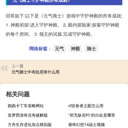
回答如下:以下是《元气骑士》游戏中守护神殿的所有成就:
1. 神殿初探:进入守护神殿。 2. 殿内探险家:探索守护神殿
的每个房间。 3. 领主的试炼:完成守护神殿。
网络标签：
元气
神殿
骑士
上一篇
元气骑士中布拉尼有什么用
相关问题
跑跑卡丁车攻略网站
cf掠食者之眼怎么用
造梦西游有没有破解版
“郊无纵劣约”的出处是哪里
方舟生存进化加点模拟版
最终幻想14战士视频