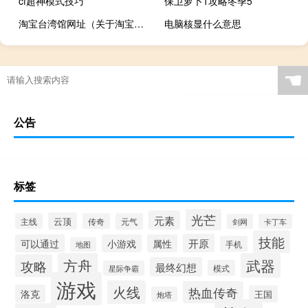
cf超神模式技巧
保卫萝卜1攻略冬季5
淘宝台湾馆网址（关于淘宝台湾馆网址的介绍）
电脑核显什么意思
☚
公告
标签
光芒
元素
云顶
主线
传奇
元气
剑网
卡丁车
技能
开原
可以通过
小游戏
属性
手机
地图
方舟
武器
攻略
最终幻想
模式
星际争霸
游戏
火线
热血传奇
洛克
王国
炮塔