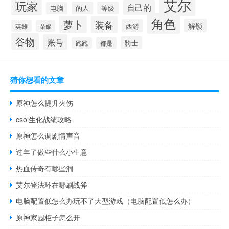
艾尔
玩家
自己的
的人
等级
电脑
角色
萝卜
装备
解锁
西游
英雄
荣耀
谷物
账号
骑士
都是
跑跑
猜你想看的文章
原神怎么提升火伤
csol生化战绩攻略
原神怎么调剧情声音
过年了做些什么小生意
热血传奇有哪些洞
艾尔登法环在哪刷战斧
电脑配置低怎么办玩不了大型游戏（电脑配置低怎么办）
原神家园柜子怎么开