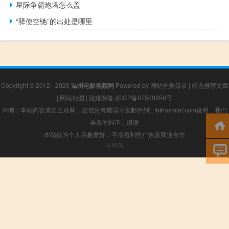
星际争霸炮塔怎么盖
“驿使空驰”的出处是哪里
Copyright © 2012 - 2026
温州电影视频网
Powered by
网站分类目录
|
精选推荐文章
|
网站地图
|
疑难解答
浙ICP备07500956号
声明：本站内容来自互联网，如信息有错误可发邮件到f_fb#foxmail.com说明，我们
会及时纠正，谢谢
本站仅为个人兴趣爱好，不接盈利性广告及商业合作
小男孩