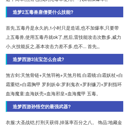
造梦2五毒兽唐僧要什么技能?
首先,五毒丹是永久的,1小时只是造谣,也不加爆率,只要带
上五毒兽,使用五毒丹就ok了,然后,雷技能攻击次数多,威力
小,火技能反之,基本攻击力差不多,也不... 首先,。
造梦西游3法宝怎么合成?
煞古剑:天煞骨链+天煞羽袍+天煞月戟 白霜镜:白霜妖杖+白
霜重铠+白霜胸甲 罗刹妖伞:罗刹鬼衣+罗刹镰刀+罗刹指环
血海魔童:血海妖壳+血海邪皇+血海魔甲 五毒。
造梦西游孙悟空的最强武器?
衣服:大圣战铠,打刑天获得,掉落率百分之八。 饰品:地藏金