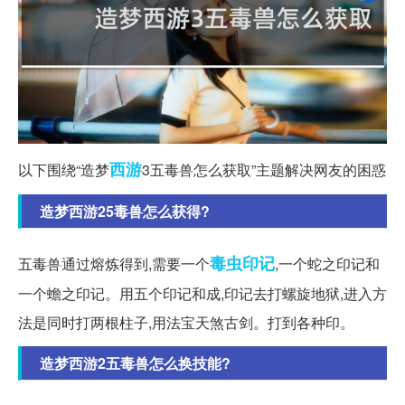
西游
以下围绕“造梦
3五毒兽怎么获取”主题解决网友的困惑
造梦西游25毒兽怎么获得?
毒虫
印记
五毒兽通过熔炼得到,需要一个
,一个蛇之印记和
一个蟾之印记。用五个印记和成,印记去打螺旋地狱,进入方
法是同时打两根柱子,用法宝天煞古剑。打到各种印。
造梦西游2五毒兽怎么换技能?