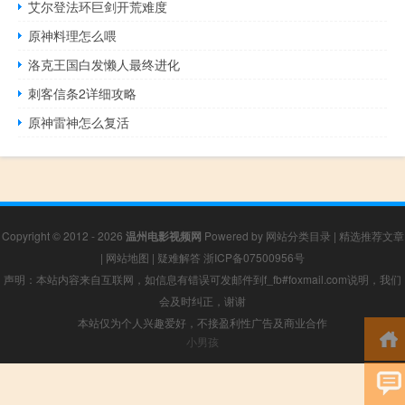
艾尔登法环巨剑开荒难度
原神料理怎么喂
洛克王国白发懒人最终进化
刺客信条2详细攻略
原神雷神怎么复活
Copyright © 2012 - 2026
温州电影视频网
Powered by
网站分类目录
|
精选推荐文章
|
网站地图
|
疑难解答
浙ICP备07500956号
声明：本站内容来自互联网，如信息有错误可发邮件到f_fb#foxmail.com说明，我们
会及时纠正，谢谢
本站仅为个人兴趣爱好，不接盈利性广告及商业合作
小男孩