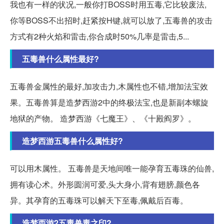
我也有一样的状况,一般你打BOSS时用五毒,它比较废法,
你等BOSS不出招时,赶紧按H键,就可以放了,五毒兽的攻击
方式有2种火焰和雷击,你合成时50%几率是雷击,5...
五毒兽什么属性最好?
五毒兽金属性的最好,加攻击力,木属性也不错,增加法宝效
果。五毒兽算是造梦西游2中的终极法宝,也是新副本螺旋
地狱的产物。 造梦西游《七魔王》、《十殿阎罗》。
造梦西游五毒兽什么属性好?
可以用木属性。 五毒兽是天地间唯一能孕育五毒珠的仙兽,
拥有读心术。外形圆润可爱,头大身小,背有翅膀,颜色各
异。其孕育的五毒珠可以解天下至毒,佩戴后百毒。
造梦西游2五毒兽毒之印?