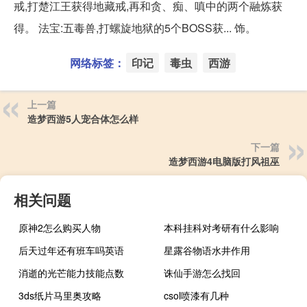
戒,打楚江王获得地藏戒,再和贪、痴、嗔中的两个融炼获
得。 法宝:五毒兽,打螺旋地狱的5个BOSS获... 饰。
网络标签：
印记
毒虫
西游
上一篇
造梦西游5人宠合体怎么样
下一篇
造梦西游4电脑版打风祖巫
相关问题
原神2怎么购买人物
本科挂科对考研有什么影响
后天过年还有班车吗英语
星露谷物语水井作用
消逝的光芒能力技能点数
诛仙手游怎么找回
3ds纸片马里奥攻略
csol喷漆有几种