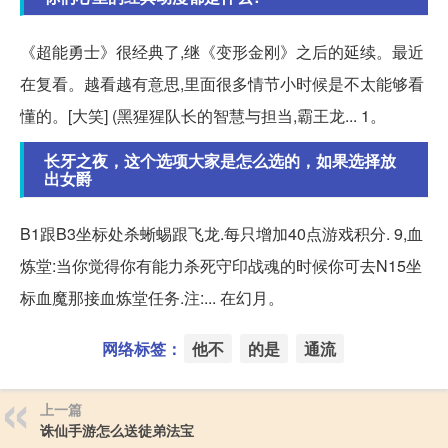
《超能勇士》很经典了,继《变形金刚》之后的延续。最近
在复看。越看越有意思,里面很多情节小时候是不太能够看
懂的。[大笑] (黑猩猩队长的智慧与担当,霸王龙... 1。
长牙之夜，这个选项大家是怎么选的，如果选择放
出女爵
B1跟B3坐标处杀蜥蜴跟飞龙.每只增加40点游戏积分. 9,血
炼堂:当你觉得你有能力杀死守印战魂的时候你可去N15坐
标血魔那接血炼堂任务.注:... 在幻月。
网络标签：
他不
的是
通流
上一篇
诛仙手游怎么送徒弟法宝