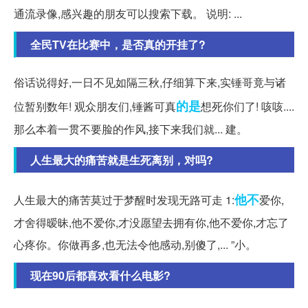
通流录像,感兴趣的朋友可以搜索下载。 说明: ...
全民TV在比赛中，是否真的开挂了?
俗话说得好,一日不见如隔三秋,仔细算下来,实锤哥竟与诸
的是
位暂别数年! 观众朋友们,锤酱可真
想死你们了! 咳咳....
那么本着一贯不要脸的作风,接下来我们就... 建。
人生最大的痛苦就是生死离别，对吗?
他不
人生最大的痛苦莫过于梦醒时发现无路可走 1:
爱你,
才舍得暧昧,他不爱你,才没愿望去拥有你,他不爱你,才忘了
心疼你。你做再多,也无法令他感动,别傻了,... ”小。
现在90后都喜欢看什么电影?