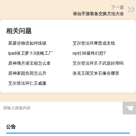
下一篇
诛仙手游装备交换方法大全
相关问题
星露谷物语如何练级
艾尔登法环摩恩成支线
ipad保卫萝卜3攻略工厂
op社36最终幻想7
原神璃月港宝箱怎么拿
艾尔登法环爪子武器好用吗
原神家园负荷怎么升
洛克王国艾米石像在哪里
艾尔登法环仁王威廉
☚
公告