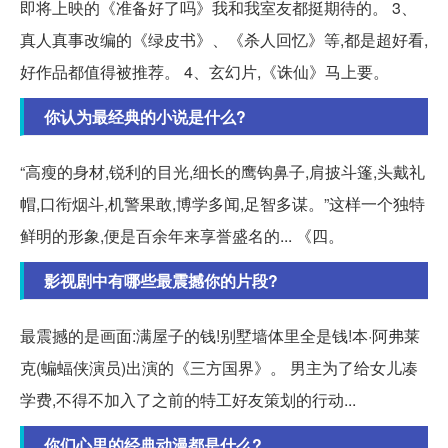
即将上映的《准备好了吗》我和我室友都挺期待的。 3、
真人真事改编的《绿皮书》、《杀人回忆》等,都是超好看,
好作品都值得被推荐。 4、玄幻片,《诛仙》马上要。
你认为最经典的小说是什么?
“高瘦的身材,锐利的目光,细长的鹰钩鼻子,肩披斗篷,头戴礼
帽,口衔烟斗,机警果敢,博学多闻,足智多谋。”这样一个独特
鲜明的形象,便是百余年来享誉盛名的... 《四。
影视剧中有哪些最震撼你的片段?
最震撼的是画面:满屋子的钱!别墅墙体里全是钱!本·阿弗莱
克(蝙蝠侠演员)出演的《三方国界》。 男主为了给女儿凑
学费,不得不加入了之前的特工好友策划的行动...
你们心里的经典动漫都是什么?