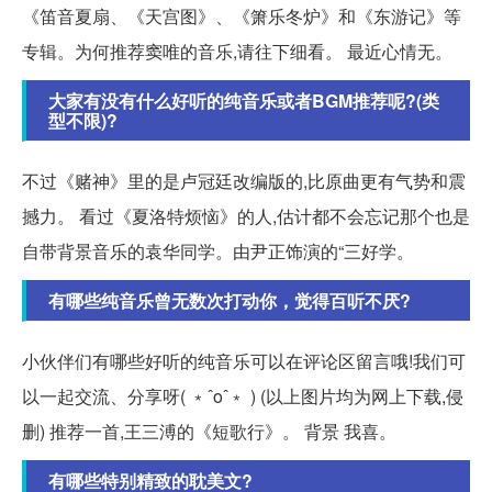
《笛音夏扇、《天宫图》、《箫乐冬炉》和《东游记》等
专辑。为何推荐窦唯的音乐,请往下细看。 最近心情无。
大家有没有什么好听的纯音乐或者BGM推荐呢?(类
型不限)?
不过《赌神》里的是卢冠廷改编版的,比原曲更有气势和震
撼力。 看过《夏洛特烦恼》的人,估计都不会忘记那个也是
自带背景音乐的袁华同学。由尹正饰演的“三好学。
有哪些纯音乐曾无数次打动你，觉得百听不厌?
小伙伴们有哪些好听的纯音乐可以在评论区留言哦!我们可
以一起交流、分享呀( ﹡ˆoˆ﹡ ) (以上图片均为网上下载,侵
删) 推荐一首,王三溥的《短歌行》。 背景 我喜。
有哪些特别精致的耽美文?