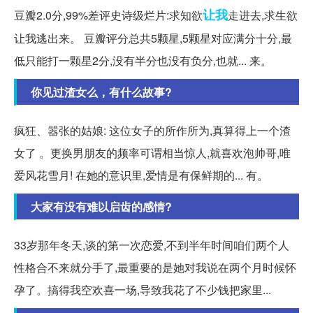
让我
豆瓣2.0分,99%差评史诗级烂片:求知欲
走进去,求生欲
让我逃出来。 豆瓣评分总共5颗星,5颗星对应满分十分,最
低只能打一颗星2分,没有半分也没有负分,也就... 来。
你见过渣女么，有什么故事?
疯狂、嚣张的姑娘: 这位女子的所作所为,真算得上一个渣
女了 。更换男朋友的频率可谓相当惊人,就喜欢泡帅哥,唯
爱风花雪月! 在她的意识里,爱情是有保鲜期的... 有。
大家有没有难以启齿的感情?
33岁那年冬天,谈的第一次恋爱,不到半年时间咱们两个人
性格合不来就分手了,最重要的是她对我说在两个月时候怀
孕了。搞得我空欢喜一场,导致我花了不少钱把家里...