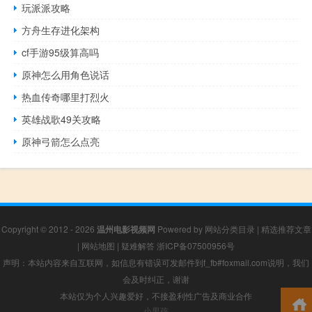
玩派派攻略
方舟生存进化架构
cf手游95级算高吗
原神怎么用角色说话
热血传奇哪里打烈火
英雄战歌49关攻略
原神弓箭怎么点亮
Copyright © 2012 - 2026
温州电影视频网
Powered by
网站分类目录
|
精选推荐文章
|
网站地图
|
疑难解答
浙ICP备07500956号
声明：本站内容来自互联网，如信息有错误可发邮件到f_fb#foxmail.com说明，我们
会及时纠正，谢谢
本站仅为个人兴趣爱好，不接盈利性广告及商业合作
小男孩