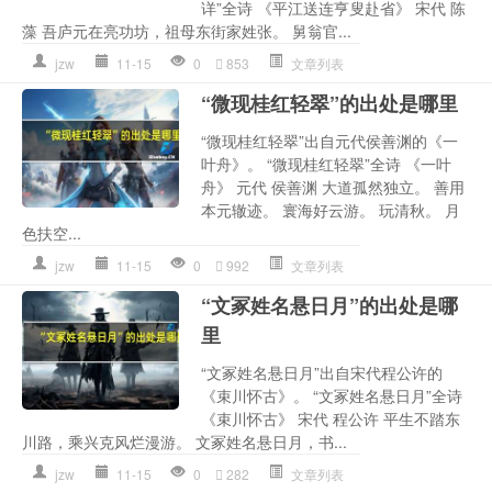
详”全诗 《平江送连亨叟赴省》 宋代 陈
藻 吾庐元在亮功坊，祖母东街家姓张。 舅翁官...
jzw
11-15
0
853
文章列表
“微现桂红轻翠”的出处是哪里
“微现桂红轻翠”出自元代侯善渊的《一
叶舟》。 “微现桂红轻翠”全诗 《一叶
舟》 元代 侯善渊 大道孤然独立。 善用
本元辙迹。 寰海好云游。 玩清秋。 月
色扶空...
jzw
11-15
0
992
文章列表
“文冢姓名悬日月”的出处是哪
里
“文冢姓名悬日月”出自宋代程公许的
《束川怀古》。 “文冢姓名悬日月”全诗
《束川怀古》 宋代 程公许 平生不踏东
川路，乘兴克风烂漫游。 文冢姓名悬日月，书...
jzw
11-15
0
282
文章列表