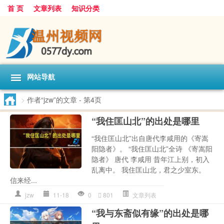
首 页
文章列表
知识分类
网站导航
>
作者“jzw”的文章
- 第4页
“我住匡山北”的出处是哪里
“我住匡山北”出自唐代李咸用的《寄嵩
阳隐者》。 “我住匡山北”全诗 《寄嵩阳
隐者》 唐代 李咸用 昔年江上别，初入
乱离中。 我住匡山北，君之少室东。
信来经...
jzw
11-18
0
801
文章列表
“我与东斋似有缘”的出处是哪