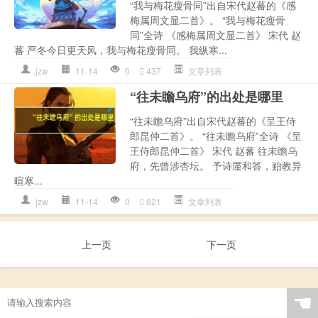
“我与梅花瘦骨同”出自宋代赵蕃的《感
梅属周文显二首》。 “我与梅花瘦骨
同”全诗 《感梅属周文显二首》 宋代 赵
蕃 严冬今日更天风，我与梅花瘦骨同。 我纵寒...
jzw
11-14
0
437
文章列表
“往未瞻乌府”的出处是哪里
“往未瞻乌府”出自宋代赵蕃的《呈王侍
郎昆仲二首》。 “往未瞻乌府”全诗 《呈
王侍郎昆仲二首》 宋代 赵蕃 往未瞻乌
府，先曾涉杏坛。 予诗厪和答，贻教异
暄寒...
jzw
11-14
0
821
文章列表
上一页
下一页
☚