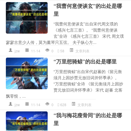
“我曹何意便谈玄”的出处是哪
里
“我曹何意便谈玄”出自宋代周文璞的
《感兴七言三首》。 “我曹何意便谈
玄”全诗 《感兴七言三首》 宋代 周文璞
寥寥古意少人传，莫为薰琴只五弦。 夫子纵心方...
jzw
11-14
0
58
文章列表
“万里想骑鲸”的出处是哪里
“万里想骑鲸”出自宋代赵蕃的《留元衡
须月上因抄贾元放旧词并怀季承》。
“万里想骑鲸”全诗 《留元衡须月上因抄
贾元放旧词并怀季承》 宋代 赵蕃 北客
飘零恨，...
jzw
11-14
0
628
文章列表
“我与梅花瘦骨同”的出处是哪
里