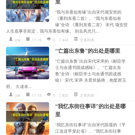
里
“我与东斋似有缘”出自宋代项安世的
《重到东斋二首》。 “我与东斋似有
缘”全诗 《重到东斋二首》 宋代 项安世
人生底事非前定，我与东斋似有缘。 别去风光只...
jzw
11-15
0
443
文章列表
“亡篇出东鲁”的出处是哪里
“亡篇出东鲁”出自宋代宋庠的《献臣学
士与余通书因成感咏》。 “亡篇出东
鲁”全诗 《献臣学士与余通书因成感
咏》 宋代 宋庠 夫君班扬俦，抱椠群玉
府。 久读未...
jzw
11-15
0
832
文章列表
“我忆东街往事详”的出处是哪
里
“我忆东街往事详”出自宋代陈藻的《平
江送连亨叟赴省》。 “我忆东街往事