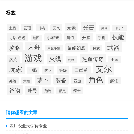
标签
光芒
元素
云顶
主线
传奇
元气
剑网
卡丁车
技能
开原
可以通过
小游戏
属性
手机
地图
方舟
武器
攻略
最终幻想
模式
星际争霸
游戏
火线
热血传奇
洛克
王国
炮塔
艾尔
玩家
自己的
的人
等级
电脑
角色
萝卜
装备
解锁
西游
英雄
荣耀
谷物
账号
骑士
都是
跑跑
猜你想看的文章
四川农业大学转专业