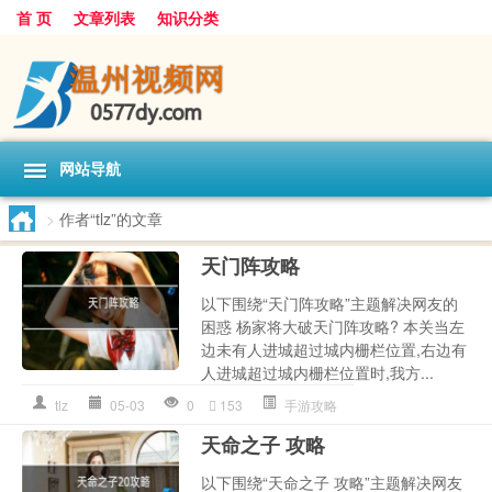
首 页
文章列表
知识分类
网站导航
>
作者“tlz”的文章
天门阵攻略
以下围绕“天门阵攻略”主题解决网友的
困惑 杨家将大破天门阵攻略? 本关当左
边未有人进城超过城内栅栏位置,右边有
人进城超过城内栅栏位置时,我方...
tlz
05-03
0
153
手游攻略
天命之子 攻略
以下围绕“天命之子 攻略”主题解决网友