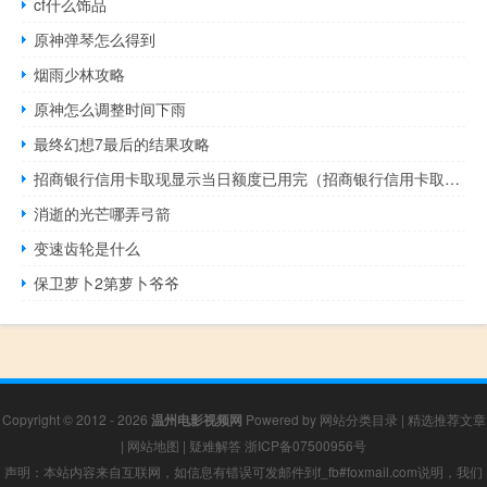
cf什么饰品
原神弹琴怎么得到
烟雨少林攻略
原神怎么调整时间下雨
最终幻想7最后的结果攻略
招商银行信用卡取现显示当日额度已用完（招商银行信用卡取现）
消逝的光芒哪弄弓箭
变速齿轮是什么
保卫萝卜2第萝卜爷爷
Copyright © 2012 - 2026
温州电影视频网
Powered by
网站分类目录
|
精选推荐文章
|
网站地图
|
疑难解答
浙ICP备07500956号
声明：本站内容来自互联网，如信息有错误可发邮件到f_fb#foxmail.com说明，我们