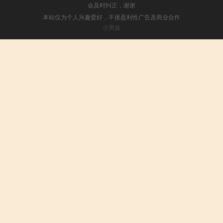
会及时纠正，谢谢
本站仅为个人兴趣爱好，不接盈利性广告及商业合作
小男孩