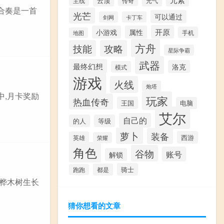
云顶
主线
传奇
元气
合奏是一首
光芒
可以通过
剑网
卡丁车
开原
小游戏
属性
手机
地图
方舟
技能
攻略
星际争霸
武器
最终幻想
洛克
模式
游戏
火线
炮塔
中,月卡奖励
玩家
热血传奇
王国
电脑
艾尔
自己的
的人
等级
萝卜
装备
西游
英雄
荣耀
角色
谷物
账号
解锁
骑士
都是
跑跑
,桦木树生长
猜你想看的文章