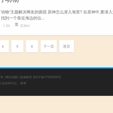
动物”主题解决网友的困惑 原神怎么潜入海里? 在原神中,要潜入
 找到一个靠近海边的位...
86
原神ol
4
5
6
下一页
尾页
文章
|
网站地图
|
疑难解答
浙ICP备07500956号
，我们会及时纠正，谢谢