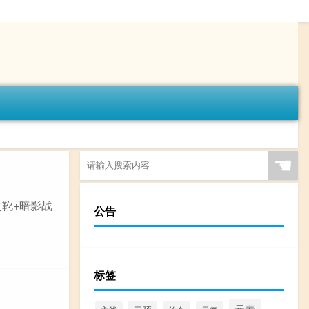
☚
之靴+暗影战
公告
标签
元素