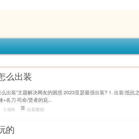
怎么出装
出装”主题解决网友的困惑 2023亚瑟最强出装? 1. 出装:抵抗
+名刀·司命/贤者的庇...
905
出装教程
玩的