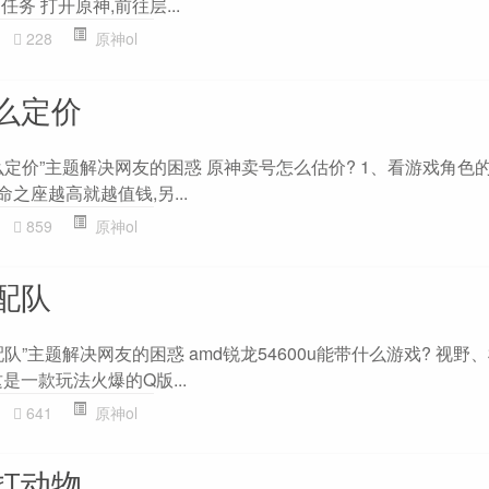
任务 打开原神,前往层...
228
原神ol
么定价
定价”主题解决网友的困惑 原神卖号怎么估价? 1、看游戏角色的
之座越高就越值钱,另...
859
原神ol
配队
队”主题解决网友的困惑 amd锐龙54600u能带什么游戏? 视野
这是一款玩法火爆的Q版...
641
原神ol
打动物