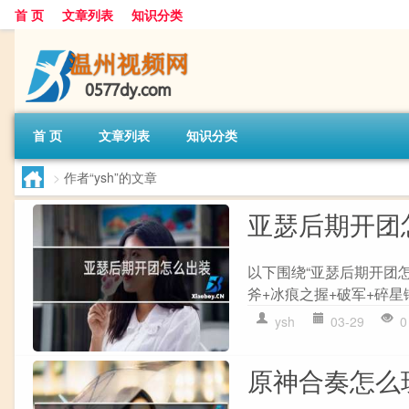
首 页
文章列表
知识分类
首 页
文章列表
知识分类
>
作者“ysh”的文章
亚瑟后期开团
以下围绕“亚瑟后期开团怎么
斧+冰痕之握+破军+碎星锤
ysh
03-29
0
原神合奏怎么