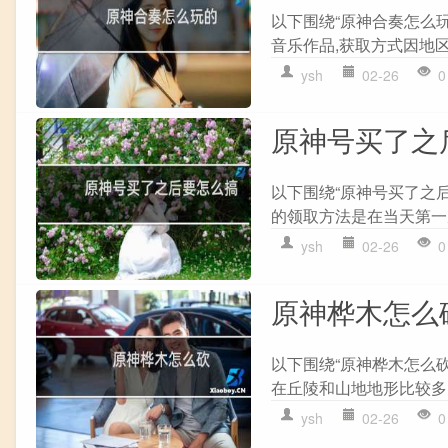
以下围绕“原神合奏怎么
音乐作品,获取方式因地区
ysh
02-26
0
原神号买了之
以下围绕“原神号买了之后
的领取方法是在当天第一次
ysh
02-26
0
原神桦木怎么
以下围绕“原神桦木怎么砍
在丘陵和山地地形比较多的
ysh
02-26
0