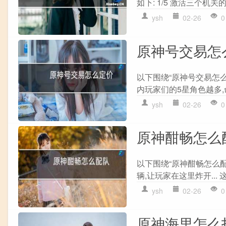
如下: 1/5 激活三个机关的
ysh
02-26
0
原神号交易怎
以下围绕“原神号交易怎么
内玩家们的5星角色越多,命
ysh
02-26
0
原神酣畅怎么
以下围绕“原神酣畅怎么配
辆,让玩家在这里炸开... 
ysh
02-26
0
原神海里怎么