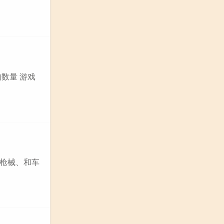
数量 游戏
、枪械、和车