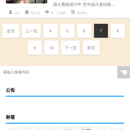
战斗系统设计中,空中战斗是比较...
ysz
02-26
0
885
原神ol
首页
上一页
4
5
6
7
8
9
10
下一页
尾页
☚
公告
标签