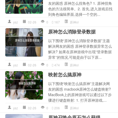
友的困惑 原神怎么捏角色? 1. 原神捏角
色的方法很简单。2. 首先,进入游戏后找
到角色编辑界面,选择一个空的...
ysz
02-26
0
167
原神ol
原神怎么消除登录数据
以下围绕“原神怎么消除登录数据”主题
解决网友的困惑 原神登录数据异常怎么
解决? 如果在原神游戏中出现“登录数据
异常”的情况,可能是由于以下原...
ysz
02-26
0
474
原神ol
映射怎么搞原神
以下围绕“映射怎么搞原神”主题解决网
友的困惑 macbook原神怎么键盘映射?
MacBook上的原神游戏可以通过以下步
骤进行键盘映射: 1. 打开原神游戏,...
ysz
02-26
0
206
原神ol
原神召唤全原石怎么获得