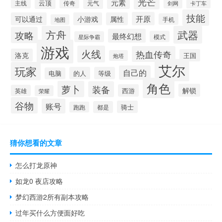
光芒
元素
云顶
主线
传奇
元气
剑网
卡丁车
技能
开原
可以通过
小游戏
属性
手机
地图
方舟
武器
攻略
最终幻想
模式
星际争霸
游戏
火线
热血传奇
洛克
王国
炮塔
艾尔
玩家
自己的
的人
等级
电脑
角色
萝卜
装备
解锁
西游
英雄
荣耀
谷物
账号
骑士
都是
跑跑
猜你想看的文章
怎么打龙原神
如龙0 夜店攻略
梦幻西游2所有副本攻略
过年买什么方便面好吃