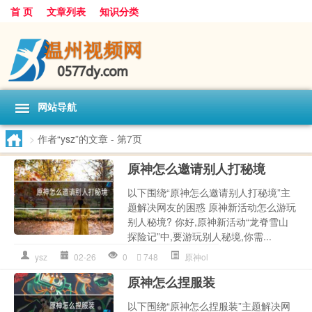
首 页
文章列表
知识分类
网站导航
>
作者“ysz”的文章
- 第7页
原神怎么邀请别人打秘境
以下围绕“原神怎么邀请别人打秘境”主
题解决网友的困惑 原神新活动怎么游玩
别人秘境? 你好,原神新活动“龙脊雪山
探险记”中,要游玩别人秘境,你需...
ysz
02-26
0
748
原神ol
原神怎么捏服装
以下围绕“原神怎么捏服装”主题解决网