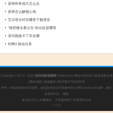
原神所有地方怎么去
原神怎么解锁心海
艾尔登法环在哪里下载便宜
“独登楼去看云生”的出处是哪里
漳河跑跑卡丁车在哪
剑网3 胁迫任务
Copyright © 2012 - 2026
温州电影视频网
Powered by
网站分类目录
|
精选推荐文章
|
网站地图
|
疑难解答
浙ICP备07500956号
声明：本站内容来自互联网，如信息有错误可发邮件到f_fb#foxmail.com说明，我们
会及时纠正，谢谢
本站仅为个人兴趣爱好，不接盈利性广告及商业合作
小男孩