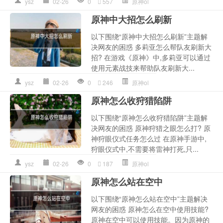
ysz
02-26
0
557
原神ol
原神中大招怎么刷新
以下围绕“原神中大招怎么刷新”主题解
决网友的困惑 多莉亚怎么帮队友刷新大
招? 在游戏《原神》中,多莉亚可以通过
使用元素战技来帮助队友刷新大...
ysz
02-26
0
246
原神ol
原神怎么收狩猎陷阱
以下围绕“原神怎么收狩猎陷阱”主题解
决网友的困惑 原神狩猎之眼怎么打? 原
神狩眼仪式任务怎么过 在原神手游中,
狩眼仪式中,不需要将雷神打死,只...
ysz
02-26
0
187
原神ol
原神怎么站在空中
以下围绕“原神怎么站在空中”主题解决
网友的困惑 原神怎么在空中使用技能?
原神在空中可以使用技能。因为原神的