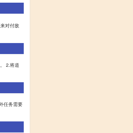
塔来对付敌
 2.将道
额外任务需要