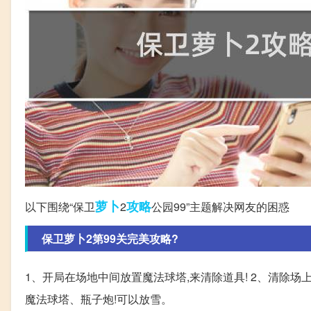
萝卜
攻略
以下围绕“保卫
2
公园99”主题解决网友的困惑
保卫萝卜2第99关完美攻略?
1、开局在场地中间放置魔法球塔,来清除道具! 2、清除场
魔法球塔、瓶子炮!可以放雪。