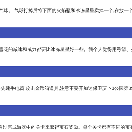
气球。 气球打掉后将下面的火焰瓶和冰冻星星卖掉一个,在放一
为雪花的减速和威力都要比冰冻星星好一些。我个人觉得用弓箭、
略先建手电筒,攻击金币箱道具,注意不要开加速保卫萝卜3公园第3
以通过完成游戏中的关卡来获得宝石奖励。每个关卡都有不同的宝