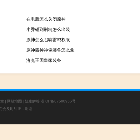
在电脑怎么关闭原神
小乔碰到荆轲怎么出装
原神怎么召唤雷鸣权限
原神四神神像装备怎么拿
洛克王国皇家装备
文章
|
网站地图
|
疑难解答
浙ICP备07500956号
，我们会及时纠正，谢谢