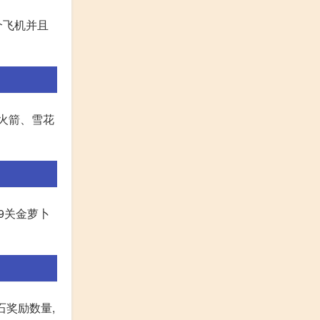
个飞机并且
火箭、雪花
9关金萝卜
石奖励数量,