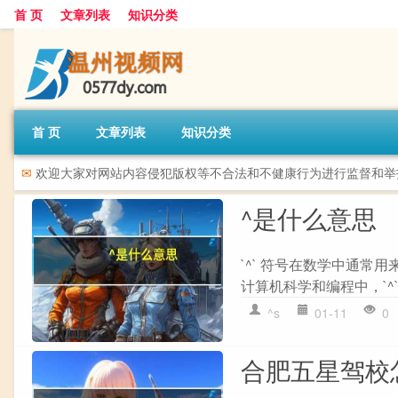
首 页
文章列表
知识分类
首 页
文章列表
知识分类
✉
欢迎大家对网站内容侵犯版权等不合法和不健康行为进行监督和举报。
^是什么意思
`^` 符号在数学中通常用来表示
计算机科学和编程中，`^`
^s
01-11
0
合肥五星驾校