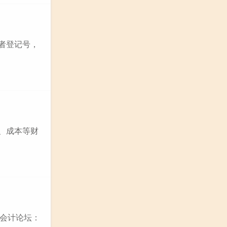
买者登记号，
出、成本等财
会计论坛：