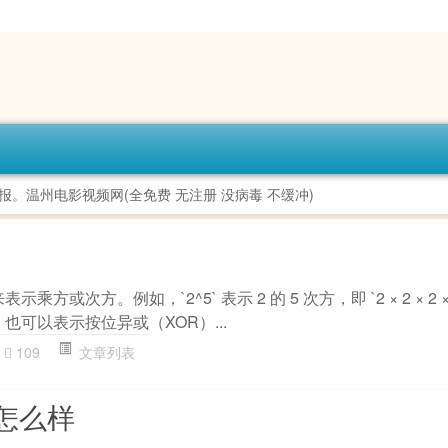
温州电影视频网(全免费 无注册 没病毒 不缓冲)
乘方或次方。例如，`2^5` 表示 2 的 5 次方，即 `2 × 2 × 2 × 
 也可以表示按位异或（XOR）...
109
文章列表
怎么样