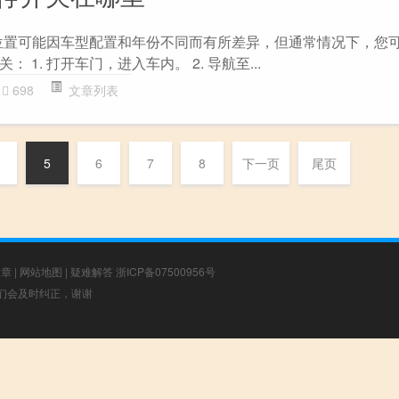
位置可能因车型配置和年份不同而有所差异，但通常情况下，您
 1. 打开车门，进入车内。 2. 导航至...
698
文章列表
5
6
7
8
下一页
尾页
文章
|
网站地图
|
疑难解答
浙ICP备07500956号
，我们会及时纠正，谢谢