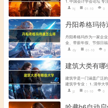
1. 中国会计学会论坛 专
hj
01-10
0
丹阳希格玛待
丹阳希格玛作为一家企业
金、带薪年假、节假日福利等
dy
01-10
0
建筑大类有哪
建筑学是一门涵盖广泛的
建筑学专业： 1. 清华大学 2
jz
01-10
0
哈弗h6自动