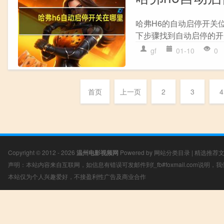
哈弗H6的自动启停开关
下步骤找到自动启停的开关：
gf
01-10
0
首页
上一页
2
3
4
Copyright © 2012 - 2026
温州电影视频网
Powered by
网站分类目录
|
精选推荐
声明：本站内容来自互联网，如信息有错误可发邮件到f_fb#foxmail.com说明
本站仅为个人兴趣爱好，不接盈利性广告及商业合作