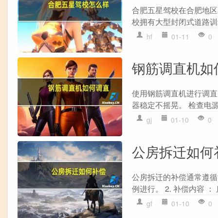
合肥五星驾校在合肥地区
校拥有大型封闭式道路训练
hf
01-11
0
钢筋调直机如
使用钢筋调直机进行调直的
器稳定不摇晃。 检查电源
gj
01-10
0
公房拆迁如何
公房拆迁的补偿通常遵循以
例进行。 2. 补偿内容 ：
gf
01-10
0