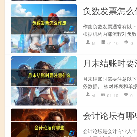
负数发票怎么
作废负数发票通常有以下几
根据机构内部流程对负数发票
fs
01-10
0
月末结账时要
月末结账时需要注意以下要
务数据。 核对账表和单据，
yl
01-10
0
会计论坛有哪
会计论坛是会计专业人士