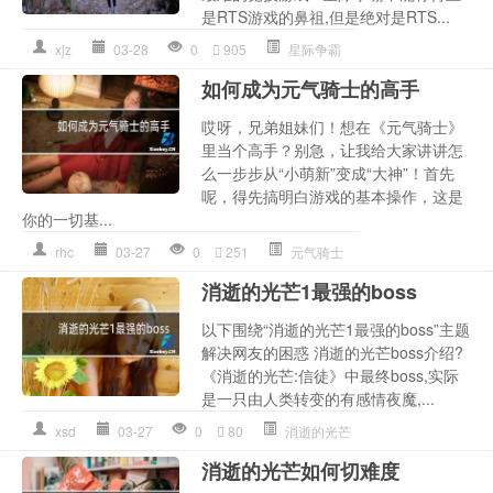
是RTS游戏的鼻祖,但是绝对是RTS...
xjz
03-28
0
905
星际争霸
如何成为元气骑士的高手
哎呀，兄弟姐妹们！想在《元气骑士》
里当个高手？别急，让我给大家讲讲怎
么一步步从“小萌新”变成“大神”！首先
呢，得先搞明白游戏的基本操作，这是
你的一切基...
rhc
03-27
0
251
元气骑士
消逝的光芒1最强的boss
以下围绕“消逝的光芒1最强的boss”主题
解决网友的困惑 消逝的光芒boss介绍?
《消逝的光芒:信徒》中最终boss,实际
是一只由人类转变的有感情夜魔,...
xsd
03-27
0
80
消逝的光芒
消逝的光芒如何切难度