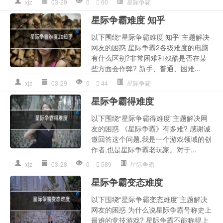
xjz
03-29
0
60
星际争霸
星际争霸难度 知乎
以下围绕“星际争霸难度 知乎”主题解决
网友的困惑 星际争霸2各级难度的电脑
有什么区别?非常困难和残酷是否在某
些方面会作弊? 新手、普通、困难...
xjz
03-29
0
44
星际争霸
星际争霸得难度
以下围绕“星际争霸得难度”主题解决网
友的困惑 《星际争霸》有多难? 感谢诚
邀回答这个问题,我是一个游戏领域的创
作者,也是星际争霸老玩家。对于...
xjz
03-28
0
589
星际争霸
星际争霸变态难度
以下围绕“星际争霸变态难度”主题解决
网友的困惑 为什么说星际争霸号称史上
最难的竞技游戏? 星际争霸不能称得上