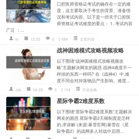
口腔医师资格证考试的确存在一定的难
度，这主要取决于考生的背景、准备情
况和考试内容。以下是一些关于口腔医
师资格证考试难度的要点： 1. 考试内容
广泛 ：...
kr
12-25
0
484
文章列表
战神困难模式攻略视频攻略
以下围绕“战神困难模式攻略视频攻
略”主题解决网友的困惑 战神4难度不一
样掉的东西一样吗? 在《战神4》中,难
度不同会对掉落物品产生影响。难度...
zsk
04-29
0
104
手游攻略
星际争霸2难度系数
以下围绕“星际争霸2难度系数”主题解决
网友的困惑 星际争霸2天梯制度是怎样
的,求讲解 (来源:暴雪官网)暴雪在《星
际争霸2》的战网多人对战中启用...