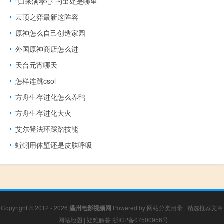
“归来满孝心”的出处是哪里
云顶之弈最新这阵容
原神怎么自己创造家园
外国原神商店怎么进
天台元宵哪天
怎样连跳csol
方舟生存进化怎么养鸭
方舟生存进化大火
艾尔登法环踩踏技能
蚯蚓用体壁还是皮肤呼吸
Copyright © 2012 - 2026
温州电影视频网
Powered by
网站分类目录
|
精选推荐文章
|
网站地图
|
疑难解答
浙ICP备07500956号