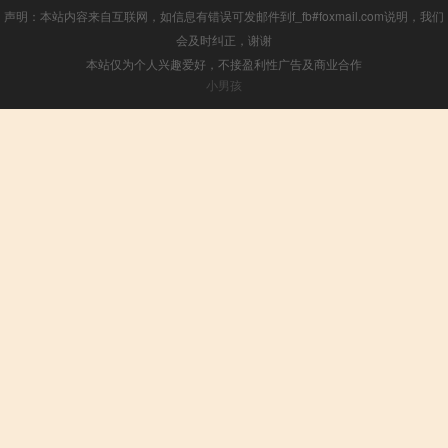
声明：本站内容来自互联网，如信息有错误可发邮件到f_fb#foxmail.com说明，我们
会及时纠正，谢谢
本站仅为个人兴趣爱好，不接盈利性广告及商业合作
小男孩