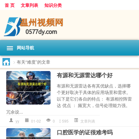
首 页
文章列表
知识分类
网站导航
>
有关“难度”的文章
有源和无源雷达哪个好
有源和无源雷达各有其优缺点，选择哪
个更好取决于具体的应用场景和需求。
以下是它们各自的特点： 有源相控阵雷
达 优点 ： 频宽大，信号处理能力强。
冗余设...
yy
01-02
0
595
文章列表
口腔医学的证很难考吗