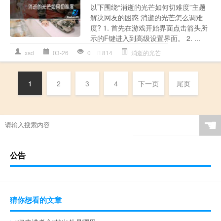
以下围绕“消逝的光芒如何切难度”主题
解决网友的困惑 消逝的光芒怎么调难
度? 1. 首先在游戏开始界面点击箭头所
示的F键进入到高级设置界面。 2. ...
xsd
03-26
0
814
消逝的光芒
1
2
3
4
下一页
尾页
☚
公告
猜你想看的文章