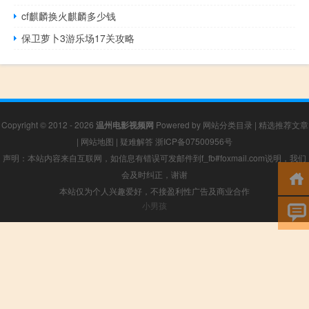
cf麒麟换火麒麟多少钱
保卫萝卜3游乐场17关攻略
Copyright © 2012 - 2026
温州电影视频网
Powered by
网站分类目录
|
精选推荐文章
|
网站地图
|
疑难解答
浙ICP备07500956号
声明：本站内容来自互联网，如信息有错误可发邮件到f_fb#foxmail.com说明，我们
会及时纠正，谢谢
本站仅为个人兴趣爱好，不接盈利性广告及商业合作
小男孩