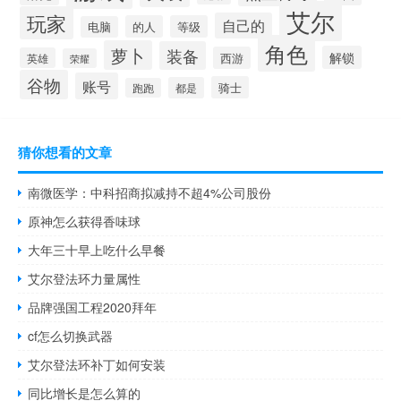
艾尔
玩家
自己的
的人
等级
电脑
角色
萝卜
装备
解锁
西游
英雄
荣耀
谷物
账号
骑士
都是
跑跑
猜你想看的文章
南微医学：中科招商拟减持不超4%公司股份
原神怎么获得香味球
大年三十早上吃什么早餐
艾尔登法环力量属性
品牌强国工程2020拜年
cf怎么切换武器
艾尔登法环补丁如何安装
同比增长是怎么算的