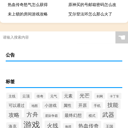
热血传奇怒气怎么获得
原神买的号邮箱密码怎么改
未上锁的房间游戏攻略
艾尔登法环怎么那么火了
☚
公告
标签
光芒
元素
云顶
主线
传奇
元气
剑网
卡丁车
技能
开原
可以通过
小游戏
属性
手机
地图
方舟
武器
攻略
最终幻想
模式
星际争霸
游戏
火线
热血传奇
洛克
王国
炮塔