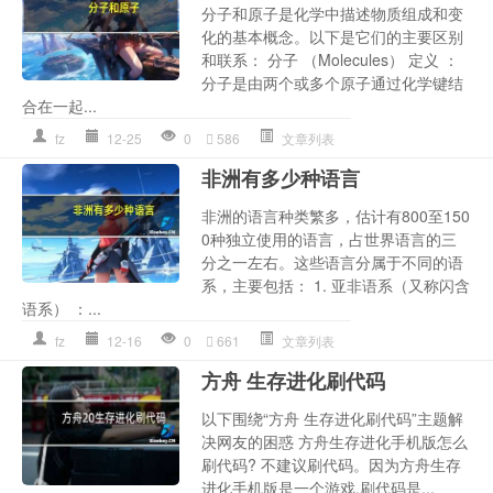
分子和原子是化学中描述物质组成和变
化的基本概念。以下是它们的主要区别
和联系： 分子 （Molecules） 定义 ：
分子是由两个或多个原子通过化学键结
合在一起...
fz
12-25
0
586
文章列表
非洲有多少种语言
非洲的语言种类繁多，估计有800至150
0种独立使用的语言，占世界语言的三
分之一左右。这些语言分属于不同的语
系，主要包括： 1. 亚非语系（又称闪含
语系） ：...
fz
12-16
0
661
文章列表
方舟 生存进化刷代码
以下围绕“方舟 生存进化刷代码”主题解
决网友的困惑 方舟生存进化手机版怎么
刷代码? 不建议刷代码。因为方舟生存
进化手机版是一个游戏,刷代码是...