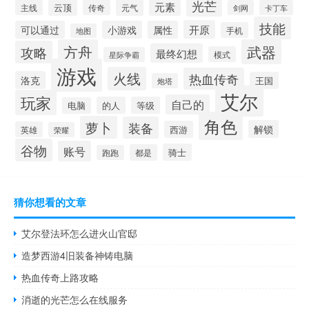
光芒
元素
云顶
主线
传奇
元气
剑网
卡丁车
技能
开原
可以通过
小游戏
属性
手机
地图
方舟
武器
攻略
最终幻想
模式
星际争霸
游戏
火线
热血传奇
洛克
王国
炮塔
艾尔
玩家
自己的
的人
等级
电脑
角色
萝卜
装备
解锁
西游
英雄
荣耀
谷物
账号
骑士
都是
跑跑
猜你想看的文章
艾尔登法环怎么进火山官邸
造梦西游4旧装备神铸电脑
热血传奇上路攻略
消逝的光芒怎么在线服务