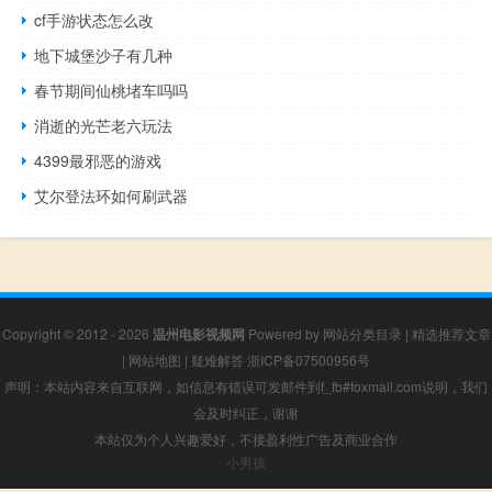
cf手游状态怎么改
地下城堡沙子有几种
春节期间仙桃堵车吗吗
消逝的光芒老六玩法
4399最邪恶的游戏
艾尔登法环如何刷武器
Copyright © 2012 - 2026
温州电影视频网
Powered by
网站分类目录
|
精选推荐文章
|
网站地图
|
疑难解答
浙ICP备07500956号
声明：本站内容来自互联网，如信息有错误可发邮件到f_fb#foxmail.com说明，我们
会及时纠正，谢谢
本站仅为个人兴趣爱好，不接盈利性广告及商业合作
小男孩