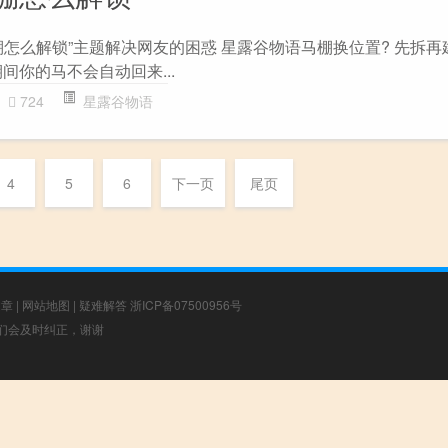
怎么解锁”主题解决网友的困惑 星露谷物语马棚换位置? 先拆再
间你的马不会自动回来...
724
星露谷物语
4
5
6
下一页
尾页
文章
|
网站地图
|
疑难解答
浙ICP备07500956号
，我们会及时纠正，谢谢