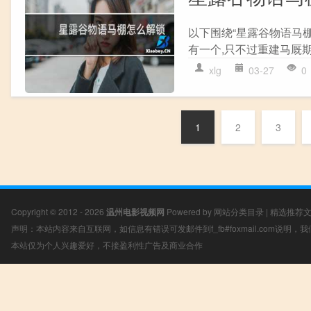
以下围绕“星露谷物语马棚
有一个,只不过重建马厩期
xlg
03-27
0
1
2
3
Copyright © 2012 - 2026
温州电影视频网
Powered by
网站分类目录
|
精选推荐
声明：本站内容来自互联网，如信息有错误可发邮件到f_fb#foxmail.com说明
本站仅为个人兴趣爱好，不接盈利性广告及商业合作