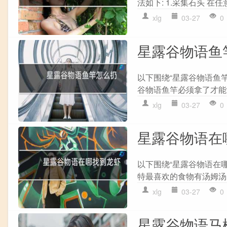
法如下: 1.采集石头 在任
xlg
03-27
0
星露谷物语鱼
以下围绕“星露谷物语鱼竿
谷物语鱼竿必须拿了才能游
xlg
03-27
0
星露谷物语在
以下围绕“星露谷物语在
特最喜欢的食物有汤姆汤、
xlg
03-27
0
星露谷物语马