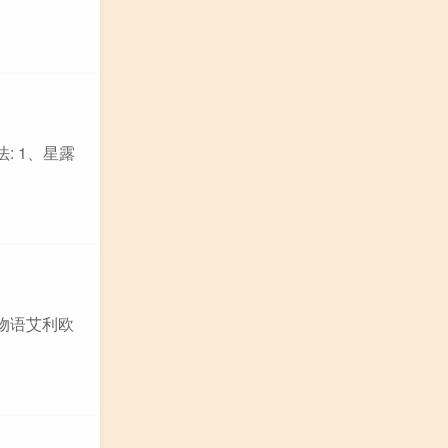
: 1、星露
物语艾利欧