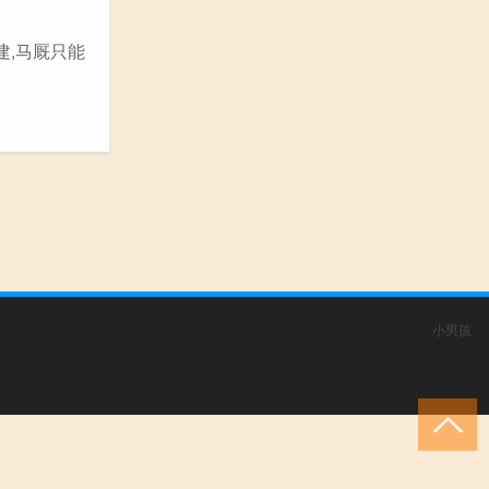
建,马厩只能
小男孩