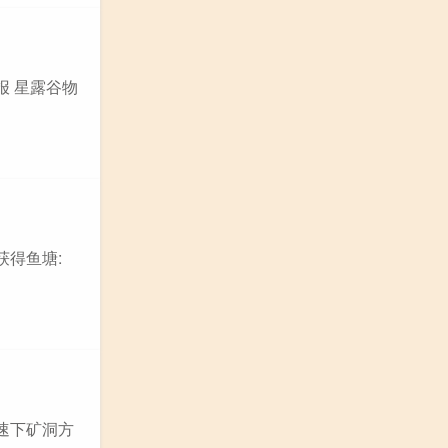
报 星露谷物
获得鱼塘:
速下矿洞方